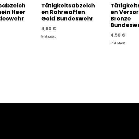
tsabzeich
Tätigkeitsabzeich
Tätigkeit
mein Heer
en Rohrwaffen
en Verso
deswehr
Gold Bundeswehr
Bronze
Bundesw
4,50
€
4,50
€
inkl. MwSt.
inkl. MwSt.