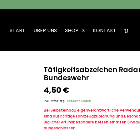
START
ÜBER UNS
SHOP
KONTAKT
en Radarleitpersonal in silber Bundeswehr
Tätigkeitsabzeichen Radarl
Bundeswehr
4,50
€
inkl. MwSt.
zzgl.
Versandkosten
Bei Selbsteinbau eigenverantwortliche Verwendung
sind auf richtige Fahrzeugzuordnung und Beschaf
jeglicher Art insbesondere bei fehlerhaften Einba
ausgeschlossen.