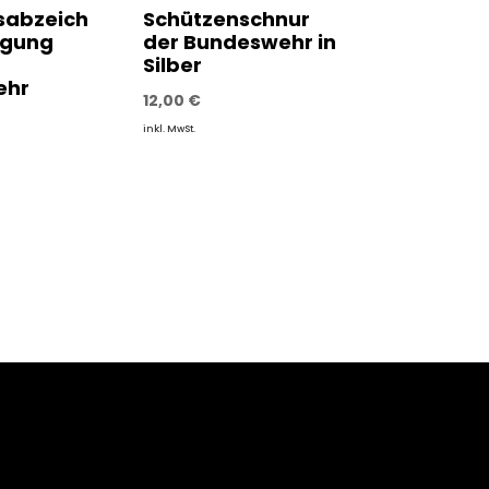
sabzeich
Schützenschnur
rgung
der Bundeswehr in
Silber
ehr
12,00
€
inkl. MwSt.