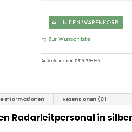
IN DEN WARENKORB
Tätigkeitsabzeichen
Radarleitpersonal
Zur Wunschliste
in
silber
Artikelnummer:
0815139-1-6
Bundeswehr
Menge
he Informationen
Rezensionen (0)
n Radarleitpersonal in silbe