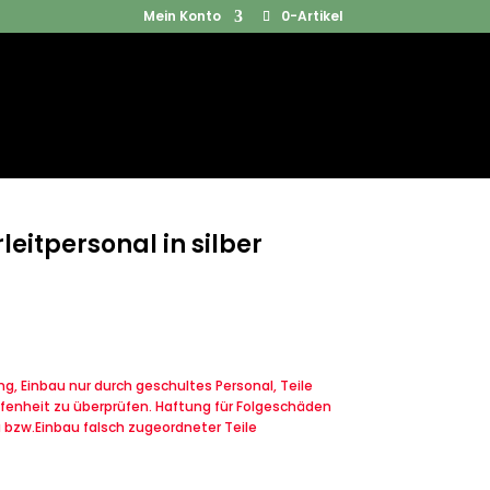
Mein Konto
0-Artikel
Products
SUCHEN
search
eitpersonal in silber
, Einbau nur durch geschultes Personal, Teile
fenheit zu überprüfen. Haftung für Folgeschäden
u bzw.Einbau falsch zugeordneter Teile