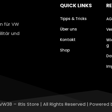
QUICK LINKS
RE
Tipps & Tricks
AG
en für VW
Über uns
Ve
ilitär und
Kontakt
Wi
g
Shop
Da
Im
VW38 – Iltis Store | All Rights Reserved | Powered