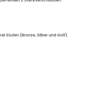
i
sperrenden 2 Steckverschlüssen.
v
e
:
drei Stufen (Bronze, Silber und Golf).