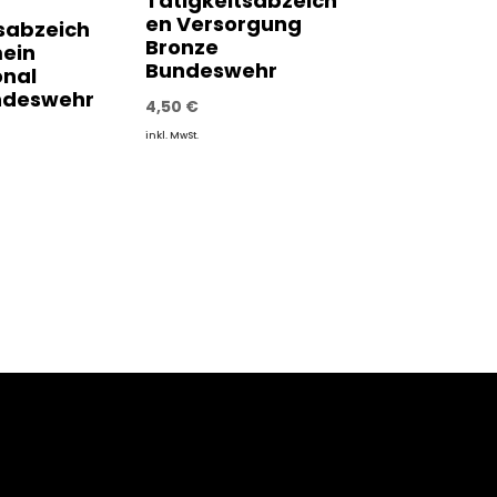
Tätigkeitsabzeich
en Versorgung
sabzeich
Bronze
mein
Bundeswehr
onal
undeswehr
4,50
€
inkl. MwSt.