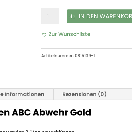
Tätigkeitsabzeichen
IN DEN WARENKO
ABC
Zur Wunschliste
Abwehr
A
Gold
l
Artikelnummer:
0815139-1
Bundeswehr
t
Menge
e
r
he Informationen
Rezensionen (0)
n
hen ABC Abwehr Gold
a
t