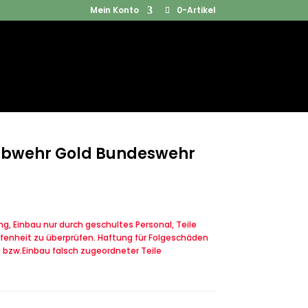
Mein Konto
0-Artikel
Products
SUCHEN
search
 Abwehr Gold Bundeswehr
, Einbau nur durch geschultes Personal, Teile
fenheit zu überprüfen. Haftung für Folgeschäden
u bzw.Einbau falsch zugeordneter Teile