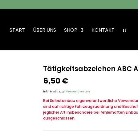
START
ÜBER UNS
SHOP
KONTAKT
hen ABC Abwehr Gold Bundeswehr
Tätigkeitsabzeichen ABC
6,50
€
inkl. MwSt.
zzgl.
Versandkosten
Bei Selbsteinbau eigenverantwortliche Verwendung
sind auf richtige Fahrzeugzuordnung und Beschaf
jeglicher Art insbesondere bei fehlerhaften Einba
ausgeschlossen.