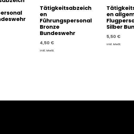
tsabzeich
Tätigkeitsabzeich
Tätigkeit
personal
en
en allge
undeswehr
Führungspersonal
Flugpers
Bronze
Silber B
Bundeswehr
5,50
€
4,50
€
inkl. MwSt.
inkl. MwSt.