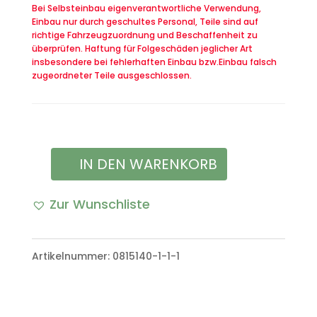
Bei Selbsteinbau eigenverantwortliche Verwendung,
Einbau nur durch geschultes Personal, Teile sind auf
richtige Fahrzeugzuordnung und Beschaffenheit zu
überprüfen. Haftung für Folgeschäden jeglicher Art
insbesondere bei fehlerhaften Einbau bzw.Einbau falsch
zugeordneter Teile ausgeschlossen.
IN DEN WARENKORB
Schützenschnur
der
Zur Wunschliste
Bundeswehr
in
Artikelnummer:
0815140-1-1-1
Silber
Menge