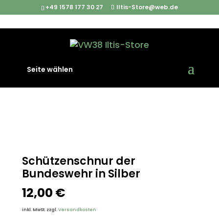
+49 1578 177 30 27
Iltis-Store@web.de
Start
/
Abzeichen und Patches
/ Schützenschnur der
Seite wählen
Bundeswehr in Silber
Schützenschnur der
Bundeswehr in Silber
12,00
€
inkl. MwSt.
zzgl.
Versandkosten