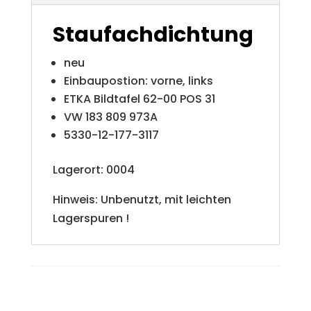
i
Staufachdichtung
v
neu
e
Einbaupostion: vorne, links
ETKA Bildtafel 62-00 POS 31
:
VW 183 809 973A
5330-12-177-3117
Lagerort: 0004
Hinweis: Unbenutzt, mit leichten
Lagerspuren !