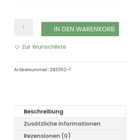
Staufachdichtung
IN DEN WARENKORB
vorne
Zur Wunschliste
links
A
(Fahrerseite)
l
Artikelnummer:
283352-1
VW
t
Iltis
e
Bombardier
r
Menge
Beschreibung
n
Zusätzliche Informationen
a
Rezensionen (0)
t