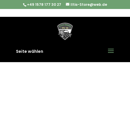
+49 1578 177 30 27
Iltis-Store@web.de
Start
/
Iltis Ersatzteile
/
Interieur
/ Staufachdichtung
vorne links (Fahrerseite) VW Iltis Bombardier
Seite wählen