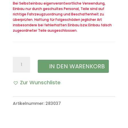
Bei Selbsteinbau eigenverantwortliche Verwendung,
Einbau nur durch geschultes Personal, Teile sind auf
richtige Fahrzeugzuordnung und Beschaffenheit zu
überprüfen. Haftung für Folgeschäden jeglicher Art
insbesondere bei fehlerhaften Einbau bzw.Einbau falsch
zugeordneter Teile ausgeschlossen.
Sonderwerkzeug
IN DEN WARENKORB
für
Zur Wunschliste
die
Spannrolle
Artikelnummer:
283037
(Zahnriemen)
Menge