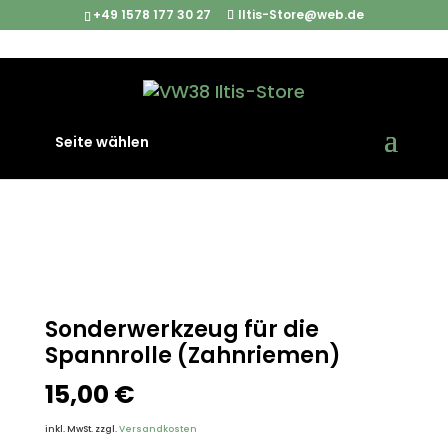
+49 1578 177 30 27
Iltis-Store@web.de
Start
/
Werkzeuge und Teile der Bordausstattung
/
Seite wählen
Sonderwerkzeug für die Spannrolle (Zahnriemen)
Sonderwerkzeug für die
Spannrolle (Zahnriemen)
15,00
€
inkl. MwSt.
zzgl.
Versandkosten