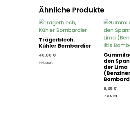
Ähnliche Produkte
Trägerblech,
Kühler Bombardier
Gummilag
40,00
€
den Span
inkl. MwSt.
der Lima
(Benziner
Bombard
9,35
€
inkl. MwSt.