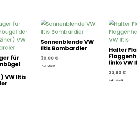
Sonnenblende VW
Iltis Bombardier
Halter Fl
Flaggenh
er für
30,00
€
links VW Il
nbügel
inkl. MwSt.
23,80
€
) VW Iltis
inkl. MwSt.
ier