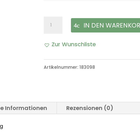
Simmering
IN DEN WARENKO
Radlager
Zur Wunschliste
Radialdichtring
VW
Artikelnummer:
183098
Iltis
Bombardier
Menge
he Informationen
Rezensionen (0)
ng