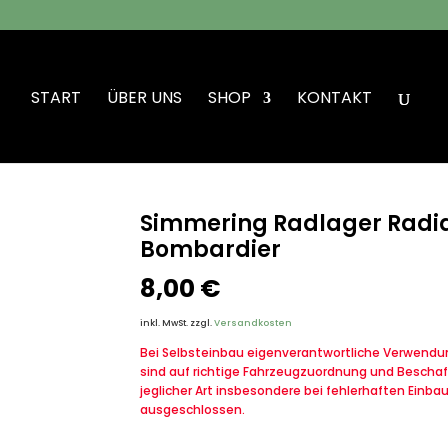
START
ÜBER UNS
SHOP
KONTAKT
adlager Radialdichtring VW Iltis Bombardier
Simmering Radlager Radial
Bombardier
8,00
€
inkl. MwSt.
zzgl.
Versandkosten
Bei Selbsteinbau eigenverantwortliche Verwendung
sind auf richtige Fahrzeugzuordnung und Beschaf
jeglicher Art insbesondere bei fehlerhaften Einba
ausgeschlossen.