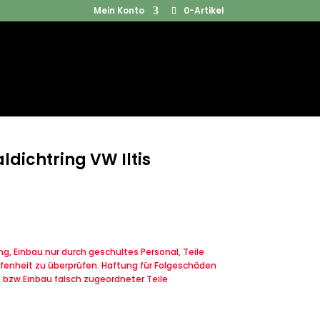
Mein Konto
0-Artikel
Products
SUCHEN
search
dichtring VW Iltis
, Einbau nur durch geschultes Personal, Teile
fenheit zu überprüfen. Haftung für Folgeschäden
u bzw.Einbau falsch zugeordneter Teile