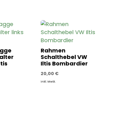
agge
Rahmen
alter
Schalthebel VW
tis
Iltis Bombardier
20,00
€
inkl. MwSt.