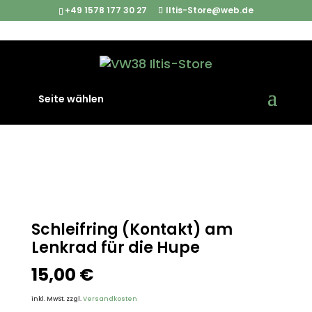
+49 1578 177 30 27
Iltis-Store@web.de
Start
/
Iltis Ersatzteile
/
Elektrische Komponenten
/
Seite wählen
Schleifring (Kontakt) am Lenkrad für die Hupe
Schleifring (Kontakt) am
Lenkrad für die Hupe
15,00
€
inkl. MwSt.
zzgl.
Versandkosten