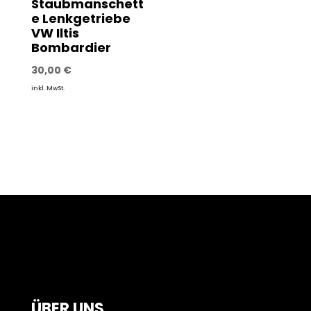
Staubmanschett
e Lenkgetriebe
VW Iltis
Bombardier
30,00
€
inkl. MwSt.
ÜBER UNS