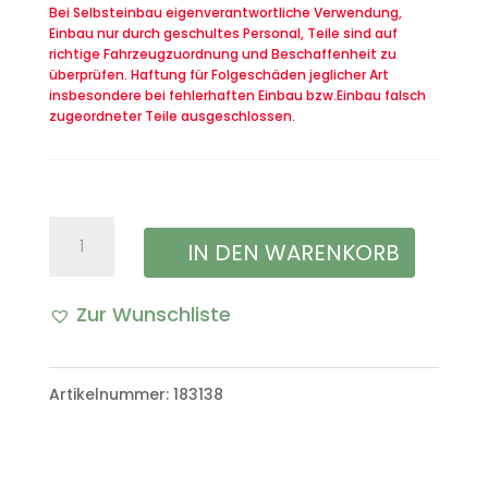
Bei Selbsteinbau eigenverantwortliche Verwendung,
Einbau nur durch geschultes Personal, Teile sind auf
richtige Fahrzeugzuordnung und Beschaffenheit zu
überprüfen. Haftung für Folgeschäden jeglicher Art
insbesondere bei fehlerhaften Einbau bzw.Einbau falsch
zugeordneter Teile ausgeschlossen.
Schleifring
IN DEN WARENKORB
(Kontakt)
Zur Wunschliste
am
Lenkrad
Artikelnummer:
183138
für
die
Hupe