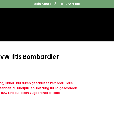
Mein Konto
0-Artikel
Products
SUCHEN
search
VW Iltis Bombardier
, Einbau nur durch geschultes Personal, Teile
fenheit zu überprüfen. Haftung für Folgeschäden
u bzw.Einbau falsch zugeordneter Teile