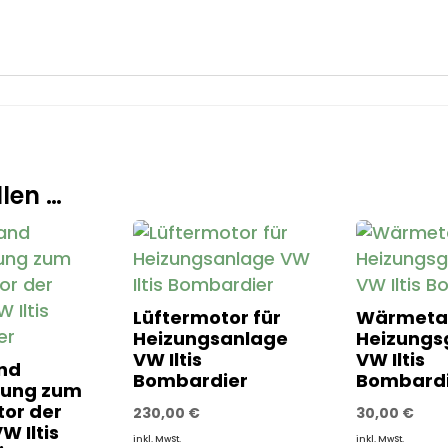
len …
Lüftermotor für
Wärmeta
Heizungsanlage
Heizungs
VW Iltis
VW Iltis
nd
Bombardier
Bombardi
tung zum
tor der
230,00
€
30,00
€
W Iltis
inkl. MwSt.
inkl. MwSt.