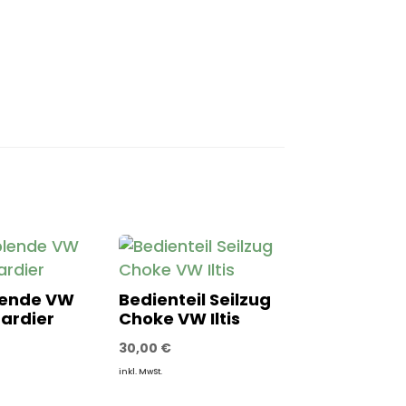
lende VW
Bedienteil Seilzug
bardier
Choke VW Iltis
30,00
€
inkl. MwSt.