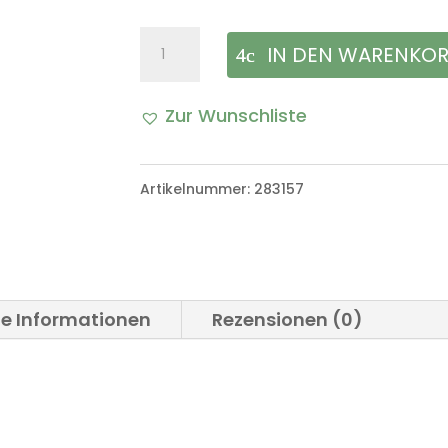
Klammer
IN DEN WARENKO
Heizungsklappe
Zur Wunschliste
VW
Iltis
Artikelnummer:
283157
Bombardier
Menge
he Informationen
Rezensionen (0)