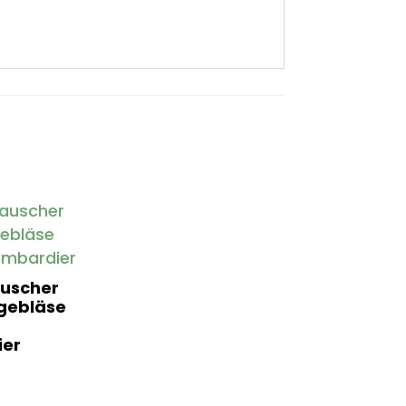
uscher
gebläse
er