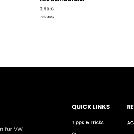
3,50
€
inkl. MwSt.
QUICK LINKS
RE
Tipps & Tricks
AG
en für VW