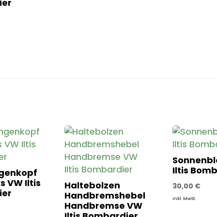
ier
Sonnenb
Iltis Bom
genkopf
s VW Iltis
Haltebolzen
30,00
€
ier
Handbremshebel
inkl. MwSt.
Handbremse VW
Iltis Bombardier