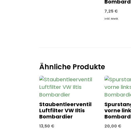
Bombard
7,25
€
inkl. MwSt.
Ähnliche Produkte
Staubentleerventil
Spurstan
Luftfilter VW Iltis
vorne link
Bombardier
Bombard
13,50
€
20,00
€