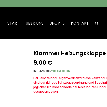
START
ÜBER UNS
SHOP
KONTAKT
sklappe VW Iltis Bombardier
Klammer Heizungsklappe 
9,00
€
inkl. MwSt.
zzgl.
Versandkosten
Bei Selbsteinbau eigenverantwortliche Verwendung
sind auf richtige Fahrzeugzuordnung und Beschaf
jeglicher Art insbesondere bei fehlerhaften Einba
ausgeschlossen.