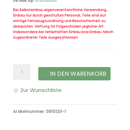
inkl. MwSt.
zzgl.
Versandkosten
Bei Selbsteinbau eigenverantwortliche Verwendung,
Einbau nur durch geschultes Personal, Teile sind auf
richtige Fahrzeugzuordnung und Beschaffenheit zu
überprüfen. Haftung für Folgeschäden jeglicher Art
insbesondere bei fehlerhaften Einbau bzw.Einbau falsch
zugeordneter Teile ausgeschlossen.
Masseband
IN DEN WARENKORB
Masseleitung
Zur Wunschliste
zum
Lüftermotor
Artikelnummer:
0815120-1
der
Heizung