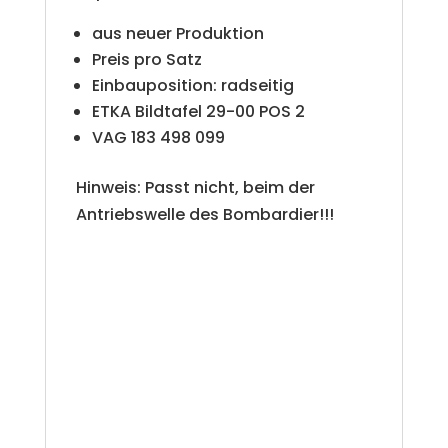
v
aus neuer Produktion
e
Preis pro Satz
Einbauposition: radseitig
:
ETKA Bildtafel 29-00 POS 2
VAG 183 498 099
Hinweis: Passt nicht, beim der
Antriebswelle des Bombardier!!!