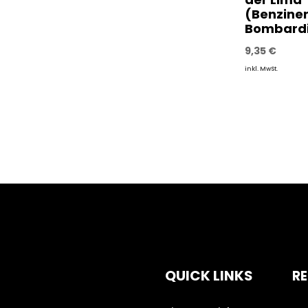
(Benziner
Bombardi
9,35
€
inkl. MwSt.
QUICK LINKS
RE