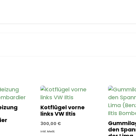
eizung
Kotflügel vorne
links VW Iltis
ier
Gummilag
300,00
€
den Span
inkl. MwSt.
der Lima