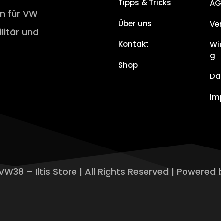
Tipps & Tricks
AG
en für VW
Über uns
Ve
ilitär und
Kontakt
Wi
g
Shop
Da
Im
VW38 – Iltis Store | All Rights Reserved | Powered