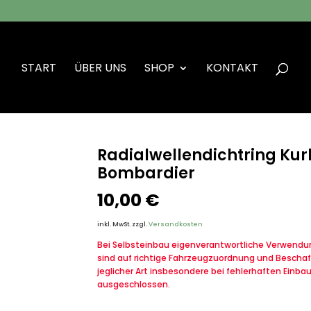
START
ÜBER UNS
SHOP
KONTAKT
lwellendichtring Kurbelwelle (groß) VW Iltis Bombardier
Radialwellendichtring Kurb
Bombardier
10,00
€
inkl. MwSt.
zzgl.
Versandkosten
Bei Selbsteinbau eigenverantwortliche Verwendung
sind auf richtige Fahrzeugzuordnung und Beschaf
jeglicher Art insbesondere bei fehlerhaften Einba
ausgeschlossen.