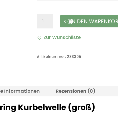
Radialwellendichtring
IN DEN WARENKO
Kurbelwelle
Zur Wunschliste
(groß)
A
VW
l
Artikelnummer:
283305
Iltis
t
Bombardier
e
Menge
r
he Informationen
Rezensionen (0)
n
ring Kurbelwelle (groß)
a
t