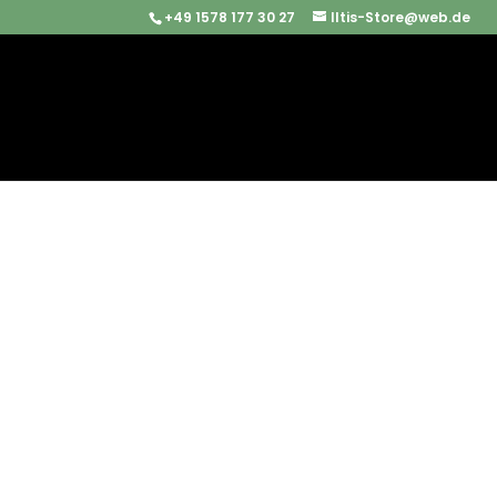
+49 1578 177 30 27
Iltis-Store@web.de
Start
/
Iltis Ersatzteile
/
Motor & Anbauteile
/ Radia