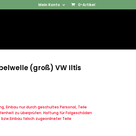
Mein Konto
0-Artikel
Products
SUCHEN
search
elwelle (groß) VW Iltis
, Einbau nur durch geschultes Personal, Teile
fenheit zu überprüfen. Haftung für Folgeschäden
u bzw.Einbau falsch zugeordneter Teile