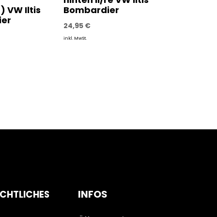
) VW Iltis
Bombardier
er
24,95
€
inkl. MwSt.
INFOS
CHTLICHES