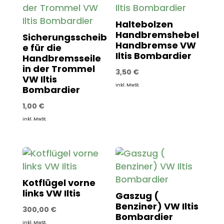
Haltebolzen
Handbremshebel
Sicherungsscheib
Handbremse VW
e für die
Iltis Bombardier
Handbremsseile
in der Trommel
3,50
€
VW Iltis
inkl. MwSt.
Bombardier
1,00
€
inkl. MwSt.
Kotflügel vorne
links VW Iltis
Gaszug (
Benziner) VW Iltis
300,00
€
Bombardier
inkl. MwSt.