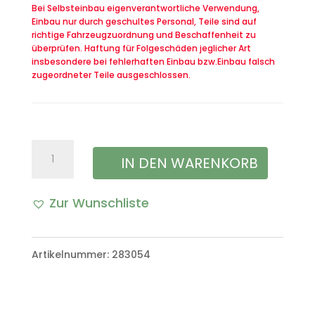
Bei Selbsteinbau eigenverantwortliche Verwendung,
Einbau nur durch geschultes Personal, Teile sind auf
richtige Fahrzeugzuordnung und Beschaffenheit zu
überprüfen. Haftung für Folgeschäden jeglicher Art
insbesondere bei fehlerhaften Einbau bzw.Einbau falsch
zugeordneter Teile ausgeschlossen.
Puffer
IN DEN WARENKORB
Lager
Zur Wunschliste
Kühler
unten
Artikelnummer:
283054
VW
Iltis
Bombardier