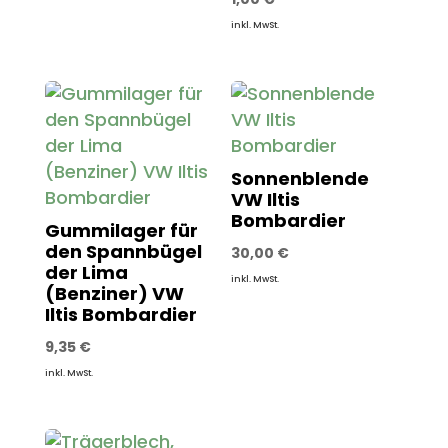
inkl. MwSt.
Sonnenblende
VW Iltis
Bombardier
Gummilager für
den Spannbügel
30,00
€
der Lima
inkl. MwSt.
(Benziner) VW
Iltis Bombardier
9,35
€
inkl. MwSt.