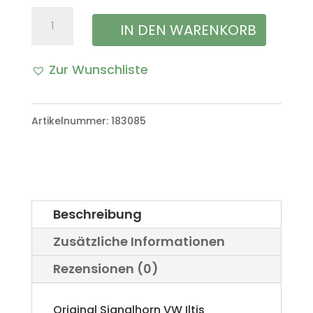
Signalhorn
IN DEN WARENKORB
Fanfare
Zur Wunschliste
Hupe
VW
Artikelnummer:
183085
Iltis
Bombardier
Menge
Beschreibung
Zusätzliche Informationen
Rezensionen (0)
Original Signalhorn VW Iltis