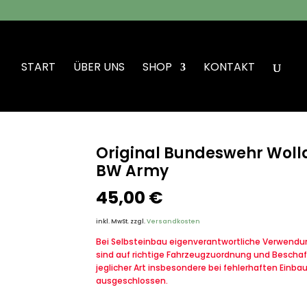
START
ÜBER UNS
SHOP
KONTAKT
hr Wolldecke Decke Schlafdecke BW Army
Original Bundeswehr Woll
BW Army
45,00
€
inkl. MwSt.
zzgl.
Versandkosten
Bei Selbsteinbau eigenverantwortliche Verwendung
sind auf richtige Fahrzeugzuordnung und Beschaf
jeglicher Art insbesondere bei fehlerhaften Einba
ausgeschlossen.