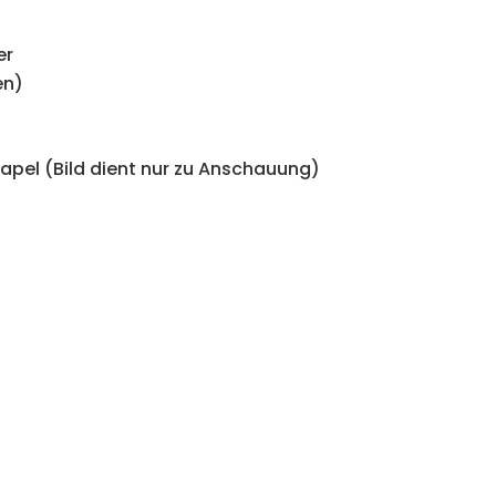
er
en)
tapel (Bild dient nur zu Anschauung)