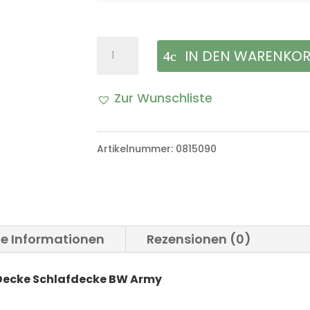
Original
IN DEN WARENKO
Bundeswehr
Zur Wunschliste
Wolldecke
Decke
Artikelnummer:
0815090
Schlafdecke
BW
Army
Menge
he Informationen
Rezensionen (0)
Decke Schlafdecke BW Army