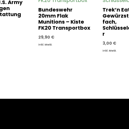
U.S. Army
ngen
Bundeswehr
Trek’n Eat
tattung
20mm Flak
Gewürzst
Munitions – Kiste
fach,
FK20 Transportbox
Schlüsse
r
29,90
€
3,00
€
inkl. MwSt.
inkl. MwSt.