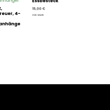
Essbesteck
,
15,00
€
reuer, 4-
inkl. MwSt.
lanhänge