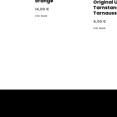
orange
Original 
Tarnsta
14,00
€
Tarnauss
inkl. MwSt.
4,00
€
inkl. MwSt.