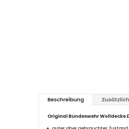
Beschreibung
Zusätzlic
Original Bundeswehr Wolldecke 
guter aber gebrauchter Zustand