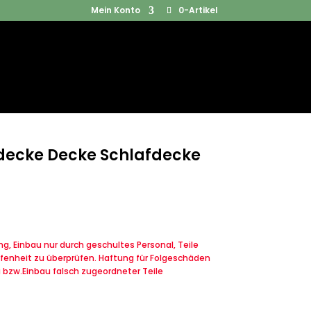
Mein Konto
0-Artikel
Products
SUCHEN
search
decke Decke Schlafdecke
, Einbau nur durch geschultes Personal, Teile
fenheit zu überprüfen. Haftung für Folgeschäden
u bzw.Einbau falsch zugeordneter Teile