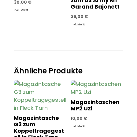
zum US Army M1
30,00
€
Garand Bajonett
inkl. MwSt.
35,00
€
inkl. MwSt.
Ähnliche Produkte
Magazintaschen
MP2 Uzi
Magazintasche
10,00
€
G3 zum
inkl. MwSt.
Koppeltragegest