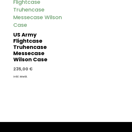
US Army
Flightcase
Truhencase
Messecase
Wilson Case
235,00
€
inkl. MwSt.