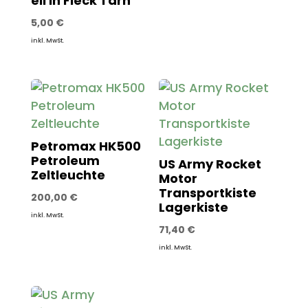
ell in Fleck Tarn
5,00
€
inkl. MwSt.
Petromax HK500
Petroleum
US Army Rocket
Zeltleuchte
Motor
Transportkiste
200,00
€
Lagerkiste
inkl. MwSt.
71,40
€
inkl. MwSt.