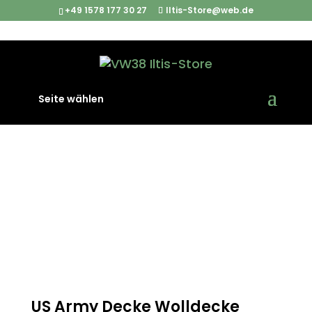
+49 1578 177 30 27
Iltis-Store@web.de
Start
/
Militär & Army
/ US Army Decke Wolldecke
Seite wählen
US Army Decke Wolldecke