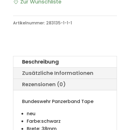
Zur Wunschliste
Panzerband
A
Tape
l
Artikelnummer:
283135-1-1-1
schwarz
t
Menge
e
r
Beschreibung
n
Zusätzliche Informationen
a
Rezensionen (0)
t
i
Bundeswehr Panzerband Tape
v
neu
e
Farbe:schwarz
Brete: 38mm