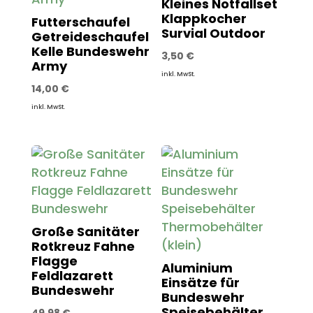
Kleines Notfallset
Klappkocher
Futterschaufel
Survial Outdoor
Getreideschaufel
Kelle Bundeswehr
3,50
€
Army
inkl. MwSt.
14,00
€
inkl. MwSt.
Große Sanitäter
Rotkreuz Fahne
Flagge
Aluminium
Feldlazarett
Einsätze für
Bundeswehr
Bundeswehr
Speisebehälter