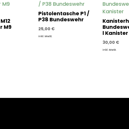
Pistolentasche P1 /
P38 Bundeswehr
 M12
Kanisterh
ür M9
Bundeswe
25,00
€
l Kanister
inkl. MwSt.
30,00
€
inkl. MwSt.