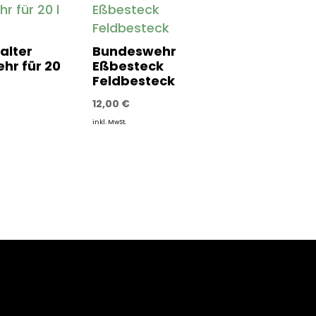
alter
Bundeswehr
hr für 20
Eßbesteck
Feldbesteck
12,00
€
inkl. MwSt.