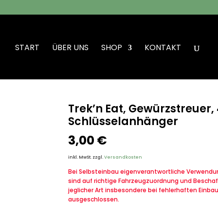
START
ÜBER UNS
SHOP
KONTAKT
4-fach, Schlüsselanhänger
Trek’n Eat, Gewürzstreuer,
Schlüsselanhänger
3,00
€
inkl. MwSt.
zzgl.
Versandkosten
Bei Selbsteinbau eigenverantwortliche Verwendung
sind auf richtige Fahrzeugzuordnung und Beschaf
jeglicher Art insbesondere bei fehlerhaften Einba
ausgeschlossen.