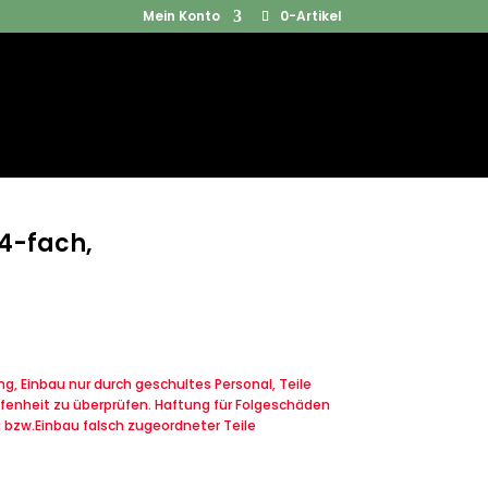
Mein Konto
0-Artikel
Products
SUCHEN
search
 4-fach,
, Einbau nur durch geschultes Personal, Teile
fenheit zu überprüfen. Haftung für Folgeschäden
u bzw.Einbau falsch zugeordneter Teile