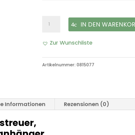
Trek'n
IN DEN WARENKO
Eat,
Zur Wunschliste
Gewürzstreuer,
4-
Artikelnummer:
0815077
fach,
Schlüsselanhänger
Menge
he Informationen
Rezensionen (0)
streuer,
lanhänger