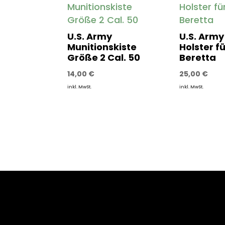
U.S. Army
U.S. Army
Munitionskiste
Holster f
Größe 2 Cal. 50
Beretta
14,00
€
25,00
€
inkl. MwSt.
inkl. MwSt.