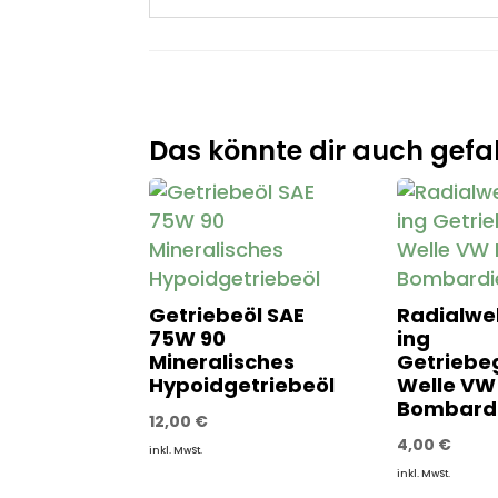
Das könnte dir auch gefal
Getriebeöl SAE
Radialwel
75W 90
ing
Mineralisches
Getriebe
Hypoidgetriebeöl
Welle VW I
Bombard
12,00
€
4,00
€
inkl. MwSt.
inkl. MwSt.