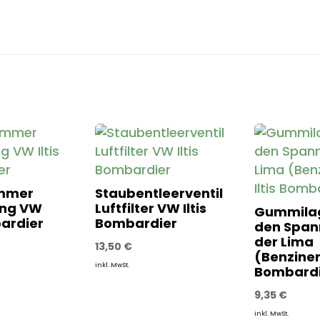
ammer
Staubentleerventil
ung VW
Luftfilter VW Iltis
Gummilag
bardier
Bombardier
den Span
der Lima
13,50
€
(Benziner
inkl. MwSt.
Bombardi
9,35
€
inkl. MwSt.