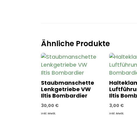
Ähnliche Produkte
Staubmanschette
Haltekl
Lenkgetriebe VW
Luftführ
Iltis Bombardier
Iltis Bom
30,00
€
3,00
€
inkl. MwSt.
inkl. MwSt.