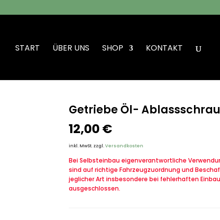
START
ÜBER UNS
SHOP
KONTAKT
be VW Iltis Bombardier
Getriebe Öl- Ablassschrau
12,00
€
inkl. MwSt.
zzgl.
Versandkosten
Bei Selbsteinbau eigenverantwortliche Verwendung
sind auf richtige Fahrzeugzuordnung und Beschaf
jeglicher Art insbesondere bei fehlerhaften Einba
ausgeschlossen.