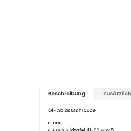
Beschreibung
Zusätzlic
Öl- Ablassschraube
neu
ETKA Bildtafel 41-00 POS 5