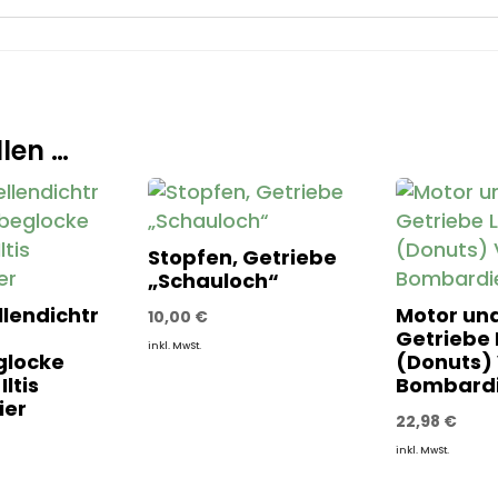
len …
Stopfen, Getriebe
„Schauloch“
lendichtr
Motor un
10,00
€
Getriebe
inkl. MwSt.
glocke
(Donuts) 
ltis
Bombardi
ier
22,98
€
inkl. MwSt.