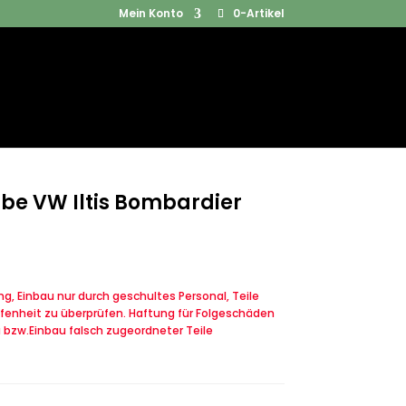
Mein Konto
0-Artikel
Products
SUCHEN
search
be VW Iltis Bombardier
, Einbau nur durch geschultes Personal, Teile
fenheit zu überprüfen. Haftung für Folgeschäden
u bzw.Einbau falsch zugeordneter Teile