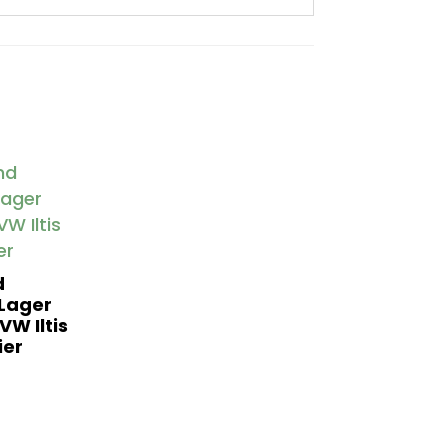
d
 Lager
VW Iltis
er