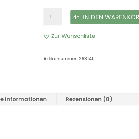
Getriebe
IN DEN WARENKO
Öl-
Zur Wunschliste
Ablassschraube
VW
Artikelnummer:
283140
Iltis
Bombardier
Menge
he Informationen
Rezensionen (0)