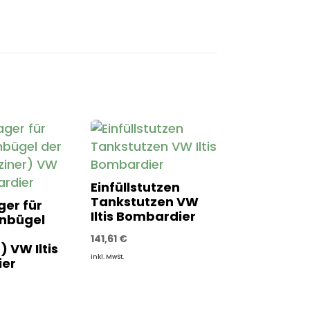
Einfüllstutzen
Tankstutzen VW
er für
Iltis Bombardier
nbügel
141,61
€
) VW Iltis
inkl. MwSt.
er