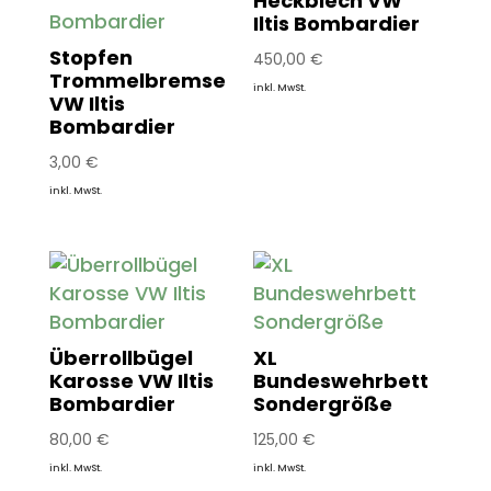
Heckblech VW
Iltis Bombardier
Stopfen
450,00
€
Trommelbremse
inkl. MwSt.
VW Iltis
Bombardier
3,00
€
inkl. MwSt.
Überrollbügel
XL
Karosse VW Iltis
Bundeswehrbett
Bombardier
Sondergröße
80,00
€
125,00
€
inkl. MwSt.
inkl. MwSt.