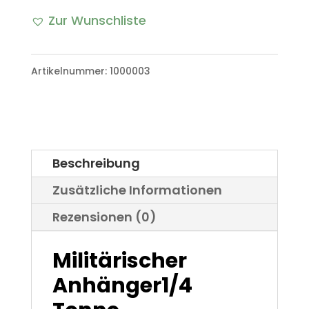
Anhänger1/4
Zur Wunschliste
Tonne
Bundeswehr
Artikelnummer:
1000003
Menge
Beschreibung
Zusätzliche Informationen
Rezensionen (0)
Militärischer
Anhänger1/4