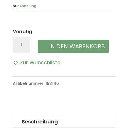
Nur
Abholung
Vorrätig
Überrollbügel
IN DEN WARENKORB
Karosse
Zur Wunschliste
VW
A
Iltis
l
Artikelnummer:
183146
Bombardier
t
Menge
e
r
Beschreibung
n