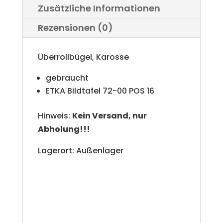
Zusätzliche Informationen
a
Rezensionen (0)
t
i
Überrollbügel, Karosse
v
gebraucht
e
ETKA Bildtafel 72-00 POS 16
:
Hinweis:
Kein Versand, nur
Abholung!!!
Lagerort: Außenlager