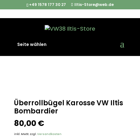
+49 1578 177 30 27
Iltis-Store@web.de
Start
/
Iltis Ersatzteile
/
Karosserieteile
/ Überrollbügel
Seite wählen
Karosse VW Iltis Bombardier
Überrollbügel Karosse VW Iltis
Bombardier
80,00
€
inkl. MwSt.
zzgl.
Versandkosten