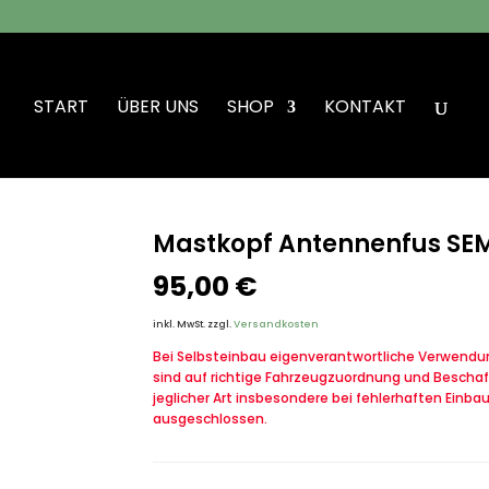
START
ÜBER UNS
SHOP
KONTAKT
enfus SEM 80/90 Ortsbetrieb
Mastkopf Antennenfus SEM
95,00
€
inkl. MwSt.
zzgl.
Versandkosten
Bei Selbsteinbau eigenverantwortliche Verwendung
sind auf richtige Fahrzeugzuordnung und Beschaf
jeglicher Art insbesondere bei fehlerhaften Einba
ausgeschlossen.