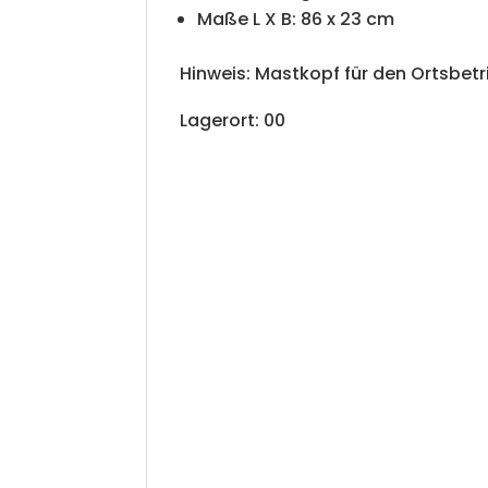
Maße L X B: 86 x 23 cm
Hinweis: Mastkopf für den Ortsbetr
Lagerort: 00