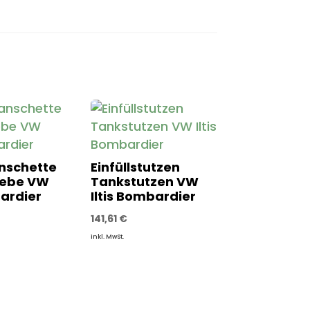
nschette
Einfüllstutzen
iebe VW
Tankstutzen VW
bardier
Iltis Bombardier
141,61
€
inkl. MwSt.