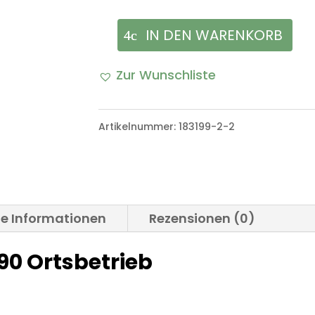
IN DEN WARENKORB
Mastkopf
Antennenfus
Zur Wunschliste
SEM
80/90
Artikelnummer:
183199-2-2
Ortsbetrieb
Menge
he Informationen
Rezensionen (0)
90 Ortsbetrieb