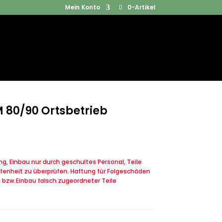
Mein Konto
0-Artikel
Products
SUCHEN
search
 80/90 Ortsbetrieb
, Einbau nur durch geschultes Personal, Teile
fenheit zu überprüfen. Haftung für Folgeschäden
u bzw.Einbau falsch zugeordneter Teile