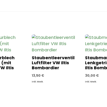
rblech
Staubentleerventil
Staubma
 (mit
Luftfilter VW Iltis
Lenkgetr
W Iltis
Bombardier
Iltis Bom
13,50
€
30,00
€
inkl. MwSt.
inkl. MwSt.