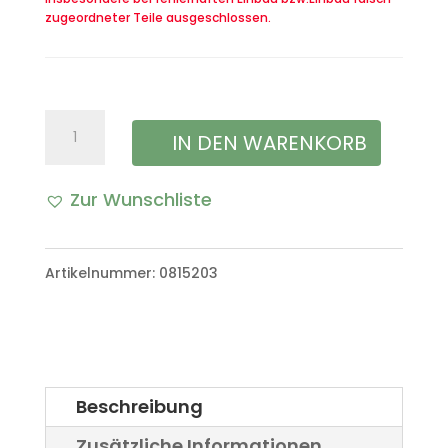
zugeordneter Teile ausgeschlossen.
Klappstuhl
IN DEN WARENKORB
Feldstuhl
Zur Wunschliste
Campingstuhl
britisch
Artikelnummer:
0815203
"Land
Rover"
Menge
Beschreibung
Zusätzliche Informationen