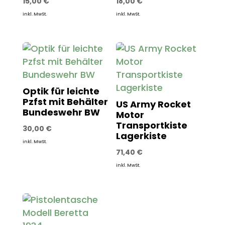
15,00
€
18,00
€
inkl. MwSt.
inkl. MwSt.
Optik für leichte
Pzfst mit Behälter
US Army Rocket
Bundeswehr BW
Motor
Transportkiste
30,00
€
Lagerkiste
inkl. MwSt.
71,40
€
inkl. MwSt.