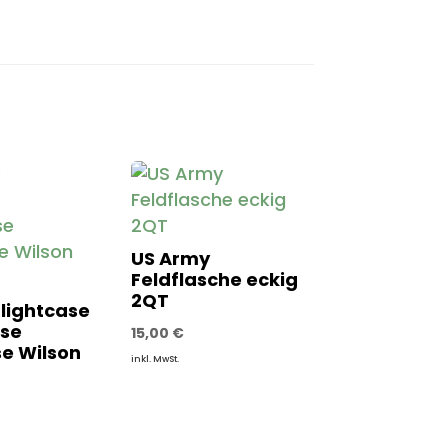
US Army
Feldflasche eckig
2QT
lightcase
se
15,00
€
e Wilson
inkl. MwSt.