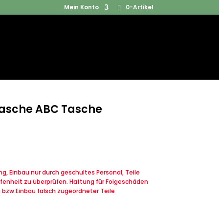
Mein Konto
0-Artikel
Products
SUCHEN
search
asche ABC Tasche
, Einbau nur durch geschultes Personal, Teile
fenheit zu überprüfen. Haftung für Folgeschäden
u bzw.Einbau falsch zugeordneter Teile