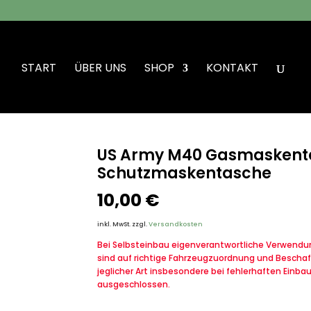
START
ÜBER UNS
SHOP
KONTAKT
sche ABC Tasche Schutzmaskentasche
US Army M40 Gasmaskent
Schutzmaskentasche
10,00
€
inkl. MwSt.
zzgl.
Versandkosten
Bei Selbsteinbau eigenverantwortliche Verwendung
sind auf richtige Fahrzeugzuordnung und Beschaf
jeglicher Art insbesondere bei fehlerhaften Einba
ausgeschlossen.