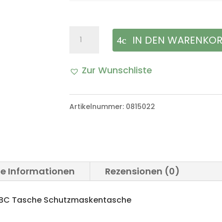
US
IN DEN WARENKO
Army
Zur Wunschliste
M40
Gasmaskentasche
Artikelnummer:
0815022
ABC
Tasche
Schutzmaskentasche
Menge
he Informationen
Rezensionen (0)
BC Tasche Schutzmaskentasche