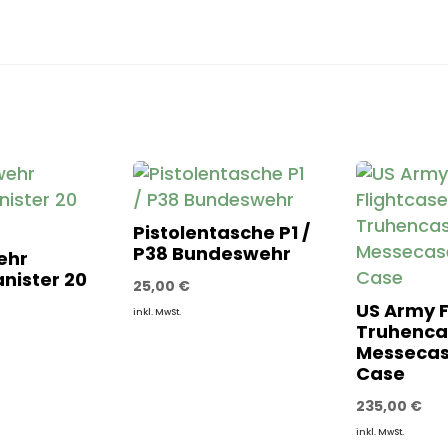
Pistolentasche P1 /
P38 Bundeswehr
ehr
nister 20
25,00
€
US Army F
inkl. MwSt.
Truhenca
Messecas
Case
235,00
€
inkl. MwSt.