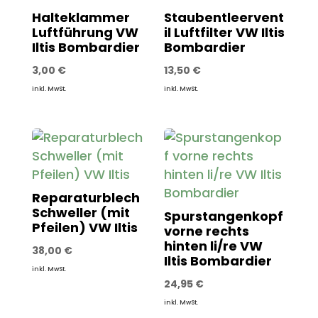
Halteklammer
Staubentleervent
Luftführung VW
il Luftfilter VW Iltis
Iltis Bombardier
Bombardier
3,00
€
13,50
€
inkl. MwSt.
inkl. MwSt.
Reparaturblech
Schweller (mit
Spurstangenkopf
Pfeilen) VW Iltis
vorne rechts
hinten li/re VW
38,00
€
Iltis Bombardier
inkl. MwSt.
24,95
€
inkl. MwSt.