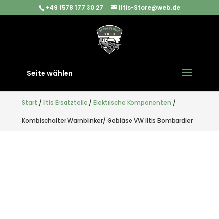
+49 1578 177 30 27
Iltis-Store@web.de
Seite wählen
Start
/
Iltis Ersatzteile
/
Elektrische Komponenten
/
Kombischalter Warnblinker/ Gebläse VW Iltis Bombardier