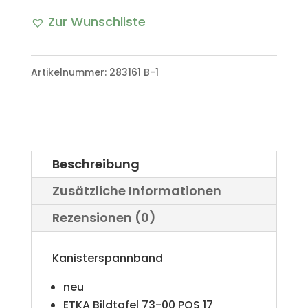
Spannband
Zur Wunschliste
(kurz)
A
VW
l
Artikelnummer:
283161 B-1
Iltis
t
Bombardier
e
Menge
r
Beschreibung
n
Zusätzliche Informationen
a
Rezensionen (0)
t
i
Kanisterspannband
v
neu
e
ETKA Bildtafel 73-00 POS 17