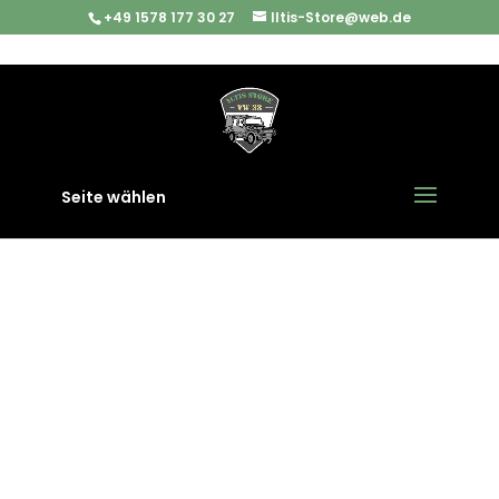
+49 1578 177 30 27
Iltis-Store@web.de
Start
/
Iltis Ersatzteile
/
Interieur
/ Kanisterspannband
Spannband (kurz) VW Iltis Bombardier
Seite wählen