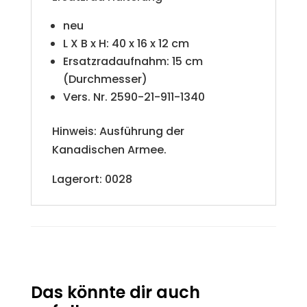
v
neu
e
L X B x H: 40 x 16 x 12 cm
Ersatzradaufnahm: 15 cm
:
(Durchmesser)
Vers. Nr. 2590-21-911-1340
Hinweis: Ausführung der
Kanadischen Armee.
Lagerort: 0028
Das könnte dir auch