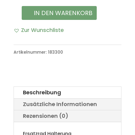
IN DEN WARENKORB
Kanadische
Ersatzrad
Zur Wunschliste
Halterung
A
VW
l
Artikelnummer:
183300
Iltis
t
Bombardier
e
Menge
r
Beschreibung
n
Zusätzliche Informationen
a
Rezensionen (0)
t
i
Ersatzrad Halterung