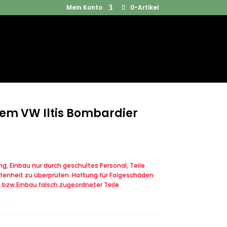
Mein Konto
0-Artikel
Products
SUCHEN
search
em VW Iltis Bombardier
, Einbau nur durch geschultes Personal, Teile
fenheit zu überprüfen. Haftung für Folgeschäden
u bzw.Einbau falsch zugeordneter Teile