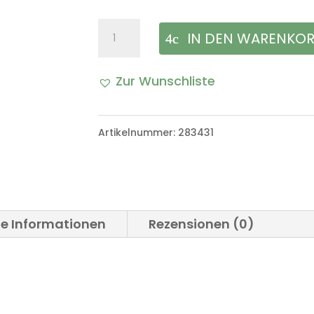
Hauptbremszylinder
IN DEN WARENKO
Tandem
Zur Wunschliste
VW
Iltis
Artikelnummer:
283431
Bombardier
Menge
he Informationen
Rezensionen (0)