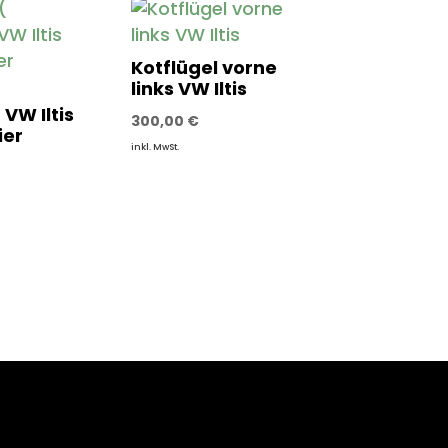
Kotflügel vorne
links VW Iltis
VW Iltis
300,00
€
er
inkl. MwSt.