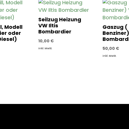
Seilzug Heizung
VW Iltis
l, Modell
Gaszug (
Bombardier
er oder
Benziner) 
Diesel)
Bombardi
10,00
€
50,00
€
inkl. MwSt.
inkl. MwSt.