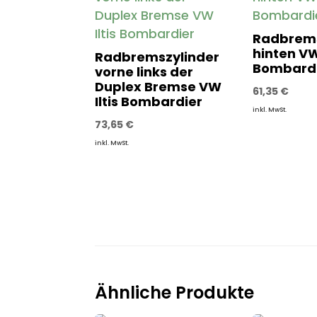
Radbrems
hinten VW 
Radbremszylinder
Bombard
vorne links der
Duplex Bremse VW
61,35
€
Iltis Bombardier
inkl. MwSt.
73,65
€
inkl. MwSt.
Ähnliche Produkte