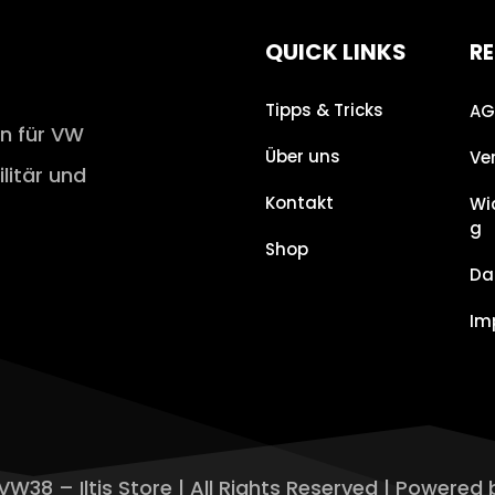
QUICK LINKS
RE
Tipps & Tricks
AG
en für VW
Über uns
Ve
ilitär und
Kontakt
Wi
g
Shop
Da
Im
VW38 – Iltis Store | All Rights Reserved | Powered