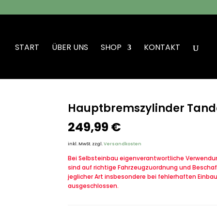
START
ÜBER UNS
SHOP
KONTAKT
tbremszylinder Tandem VW Iltis Bombardier
Hauptbremszylinder Tand
249,99
€
inkl. MwSt.
zzgl.
Versandkosten
Bei Selbsteinbau eigenverantwortliche Verwendung
sind auf richtige Fahrzeugzuordnung und Beschaf
jeglicher Art insbesondere bei fehlerhaften Einba
ausgeschlossen.