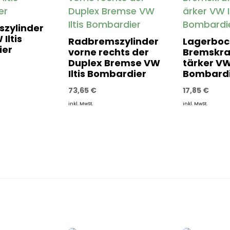
zylinder
Iltis
Radbremszylinder
Lagerboc
ier
vorne rechts der
Bremskra
Duplex Bremse VW
tärker VW 
Iltis Bombardier
Bombardi
73,65
€
17,85
€
inkl. MwSt.
inkl. MwSt.