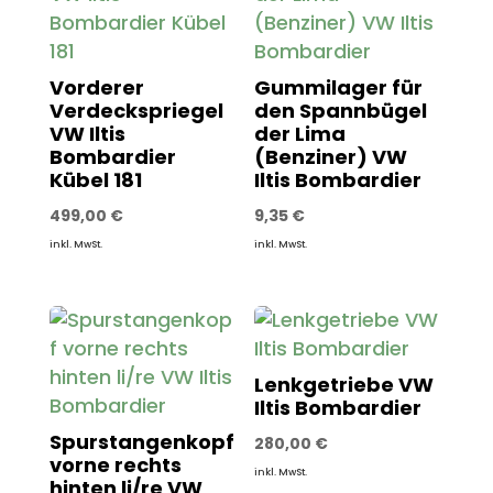
Vorderer
Gummilager für
Verdeckspriegel
den Spannbügel
VW Iltis
der Lima
Bombardier
(Benziner) VW
Kübel 181
Iltis Bombardier
499,00
€
9,35
€
inkl. MwSt.
inkl. MwSt.
Lenkgetriebe VW
Iltis Bombardier
Spurstangenkopf
280,00
€
vorne rechts
inkl. MwSt.
hinten li/re VW