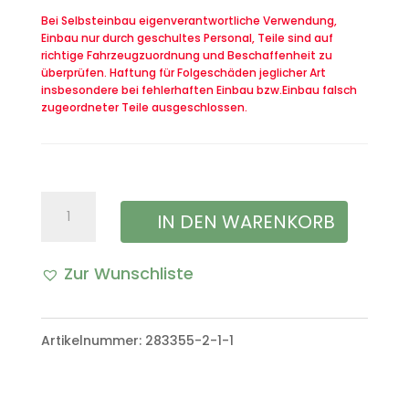
Bei Selbsteinbau eigenverantwortliche Verwendung,
Einbau nur durch geschultes Personal, Teile sind auf
richtige Fahrzeugzuordnung und Beschaffenheit zu
überprüfen. Haftung für Folgeschäden jeglicher Art
insbesondere bei fehlerhaften Einbau bzw.Einbau falsch
zugeordneter Teile ausgeschlossen.
Flachstecker
IN DEN WARENKORB
Flachkontaktgehäuse
Zur Wunschliste
Stecker
KabelbaumVW
Artikelnummer:
283355-2-1-1
Iltis
Bombardier