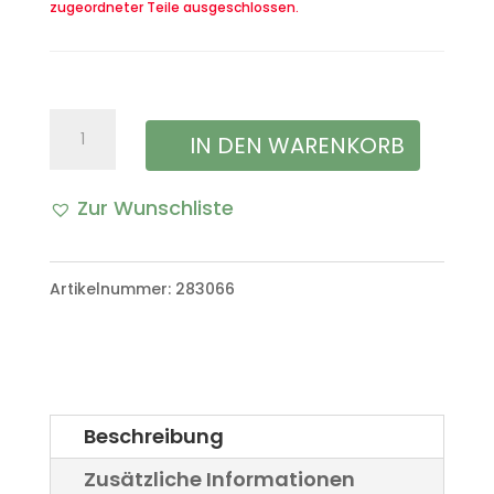
zugeordneter Teile ausgeschlossen.
Feder
IN DEN WARENKORB
Handbremshebel
Zur Wunschliste
VW
A
Iltis
l
Artikelnummer:
283066
Bombardier
t
Menge
e
r
Beschreibung
n
Zusätzliche Informationen
a