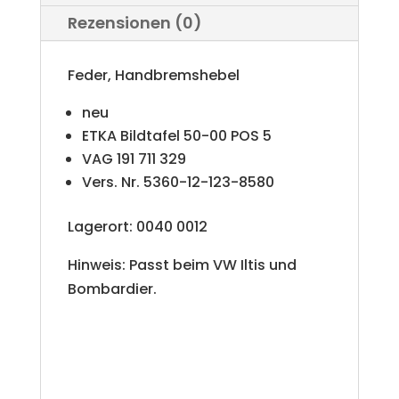
Rezensionen (0)
t
i
Feder, Handbremshebel
v
neu
e
ETKA Bildtafel 50-00 POS 5
VAG 191 711 329
:
Vers. Nr. 5360-12-123-8580
Lagerort: 0040 0012
Hinweis: Passt beim VW Iltis und
Bombardier.