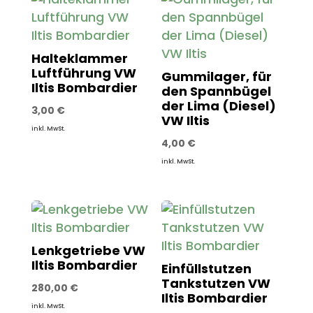
Halteklammer
Luftführung VW
Gummilager, für
Iltis Bombardier
den Spannbügel
der Lima (Diesel)
3,00
€
VW Iltis
inkl. MwSt.
4,00
€
inkl. MwSt.
Lenkgetriebe VW
Iltis Bombardier
Einfüllstutzen
Tankstutzen VW
280,00
€
Iltis Bombardier
inkl. MwSt.