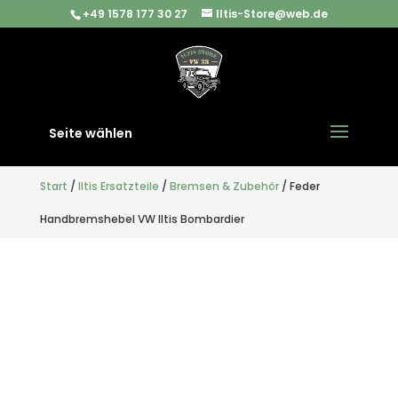
+49 1578 177 30 27
Iltis-Store@web.de
Seite wählen
Start
/
Iltis Ersatzteile
/
Bremsen & Zubehör
/ Feder
Handbremshebel VW Iltis Bombardier