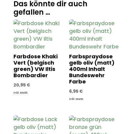
Das könnte dir auch
gefallen …
Farbdose Khaki
Farbspraydose
Vert (belgisch
gelb oliv (matt)
green) VW Iltis
400ml Inhalt
Bombardier
Bundeswehr
Farbe
20,95
€
6,95
€
inkl. MwSt.
inkl. MwSt.