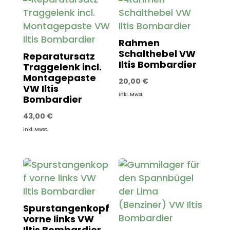
Rahmen
Schalthebel VW
Reparatursatz
Iltis Bombardier
Traggelenk incl.
Montagepaste
20,00
€
VW Iltis
inkl. MwSt.
Bombardier
43,00
€
inkl. MwSt.
Spurstangenkopf
vorne links VW
Iltis Bombardier