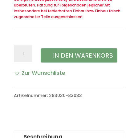
überprüfen. Haftung für Folgeschäden jeglicher Art
insbesondere bei fehlerhaften Einbau bzw.Einbau falsch
zugeordneter Teile ausgeschlossen.
Farbspraydose
IN DEN WARENKORB
Khaki
Zur Wunschliste
Vert
A
(belgisch
l
Artikelnummer:
283030-83033
green)
t
VW
e
Iltis
r
Bombardier
Beschreibung