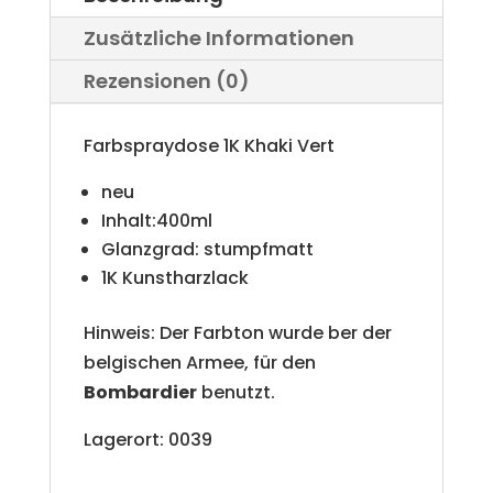
n
Menge
Zusätzliche Informationen
a
Rezensionen (0)
t
i
Farbspraydose 1K Khaki Vert
v
neu
e
Inhalt:400ml
Glanzgrad: stumpfmatt
:
1K Kunstharzlack
Hinweis: Der Farbton wurde ber der
belgischen Armee, für den
Bombardier
benutzt.
Lagerort: 0039