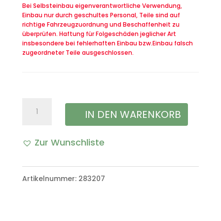
Bei Selbsteinbau eigenverantwortliche Verwendung,
Einbau nur durch geschultes Personal, Teile sind auf
richtige Fahrzeugzuordnung und Beschaffenheit zu
überprüfen. Haftung für Folgeschäden jeglicher Art
insbesondere bei fehlerhaften Einbau bzw.Einbau falsch
zugeordneter Teile ausgeschlossen.
Farbdose
IN DEN WARENKORB
Lack
Zur Wunschliste
gelb
oliv
Artikelnummer:
283207
(matt)
Bundeswehr
Menge