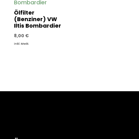
Ölfilter
(Benziner) VW
Iltis Bombardier
8,00
€
inkl. MwSt.