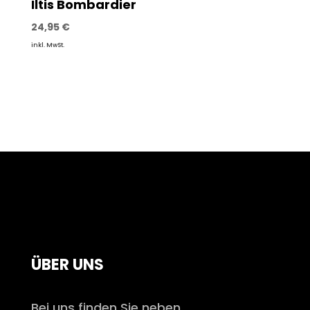
Iltis Bombardier
24,95
€
inkl. MwSt.
ÜBER UNS
Bei uns finden Sie neben