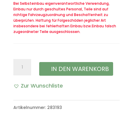
Bei Selbsteinbau eigenverantwortliche Verwendung,
Einbau nur durch geschultes Personal, Teile sind auf
richtige Fahrzeugzuordnung und Beschaffenheit zu
überprüfen. Haftung für Folgeschäden jeglicher Art
insbesondere bei fehlerhaften Einbau bzw.Einbau falsch
zugeordneter Teile ausgeschlossen.
Elektromagnetischer
IN DEN WARENKORB
Absteller
Zur Wunschliste
(Dieselmotor)
VW
Artikelnummer:
283193
Iltis
Menge