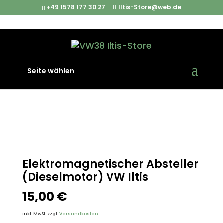
+49 1578 177 30 27
Iltis-Store@web.de
Start
/
Iltis Ersatzteile
/
Elektrische Komponenten
/
Seite wählen
Elektromagnetischer Absteller (Dieselmotor) VW Iltis
Elektromagnetischer Absteller
(Dieselmotor) VW Iltis
15,00
€
inkl. MwSt.
zzgl.
Versandkosten