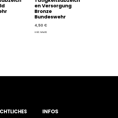
sabzeich
Tätigkeitsabzeich
ld
en Versorgung
ehr
Bronze
Bundeswehr
4,50
€
inkl. MwSt.
INFOS
CHTLICHES