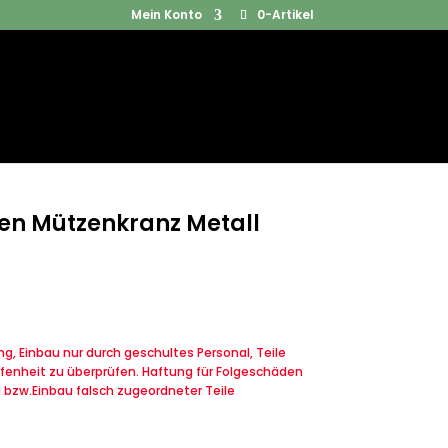
Mein Konto
0-Artikel
Products
SUCHEN
search
n Mützenkranz Metall
, Einbau nur durch geschultes Personal, Teile
fenheit zu überprüfen. Haftung für Folgeschäden
u bzw.Einbau falsch zugeordneter Teile