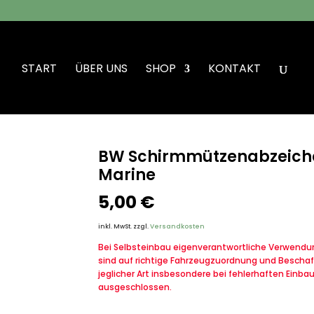
START
ÜBER UNS
SHOP
KONTAKT
abzeichen Mützenkranz Metall Marine
BW Schirmmützenabzeiche
Marine
5,00
€
inkl. MwSt.
zzgl.
Versandkosten
Bei Selbsteinbau eigenverantwortliche Verwendung
sind auf richtige Fahrzeugzuordnung und Beschaf
jeglicher Art insbesondere bei fehlerhaften Einba
ausgeschlossen.