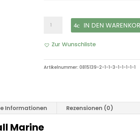
BW
IN DEN WARENKO
Schirmmützenabzeichen
Zur Wunschliste
Mützenkranz
A
Metall
l
Artikelnummer:
0815139-2-1-1-3-1-1-1-1-1
Marine
t
Menge
e
r
he Informationen
Rezensionen (0)
n
ll Marine
a
t