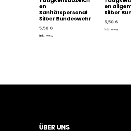
Tätigkeitsabzeich
Tätigkei
en
en allge
Sanitätspersonal
Silber B
Silber Bundeswehr
5,50
€
5,50
€
inkl. MwSt.
inkl. MwSt.
ÜBER UNS