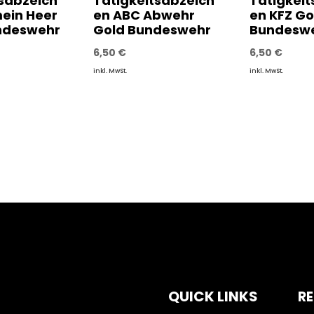
tsabzeich
Tätigkeitsabzeich
Tätigkeit
mein Heer
en ABC Abwehr
en KFZ Go
undeswehr
Gold Bundeswehr
Bundesw
6,50
€
6,50
€
inkl. MwSt.
inkl. MwSt.
QUICK LINKS
RE