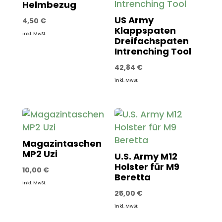
Helmbezug
US Army
4,50
€
Klappspaten
inkl. MwSt.
Dreifachspaten
Intrenching Tool
42,84
€
inkl. MwSt.
Magazintaschen
MP2 Uzi
U.S. Army M12
Holster für M9
10,00
€
Beretta
inkl. MwSt.
25,00
€
inkl. MwSt.