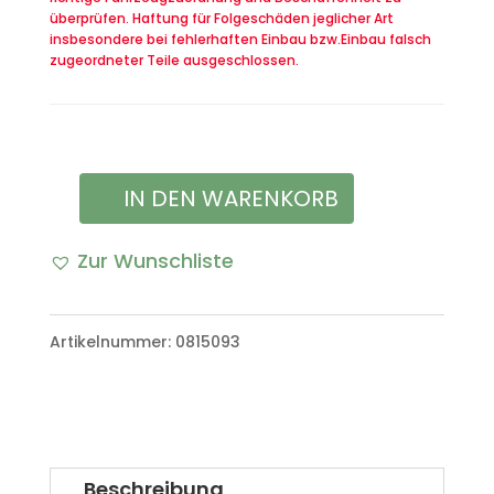
überprüfen. Haftung für Folgeschäden jeglicher Art
insbesondere bei fehlerhaften Einbau bzw.Einbau falsch
zugeordneter Teile ausgeschlossen.
IN DEN WARENKORB
Bundeswehr
Transportkiste
Zur Wunschliste
Aufbewahrungskiste
Scheinwerfer
Artikelnummer:
0815093
Menge
Beschreibung