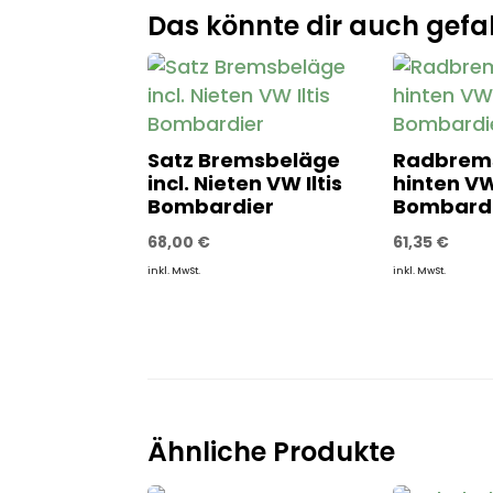
Das könnte dir auch gefal
Satz Bremsbeläge
Radbrems
incl. Nieten VW Iltis
hinten VW 
Bombardier
Bombard
68,00
€
61,35
€
inkl. MwSt.
inkl. MwSt.
Ähnliche Produkte