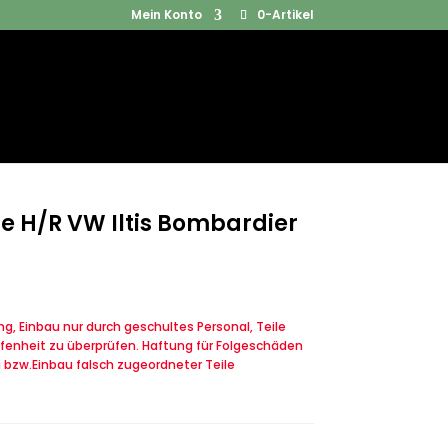
Mein Konto
0-Artikel
Products
SUCHEN
search
e H/R VW Iltis Bombardier
, Einbau nur durch geschultes Personal, Teile
fenheit zu überprüfen. Haftung für Folgeschäden
u bzw.Einbau falsch zugeordneter Teile