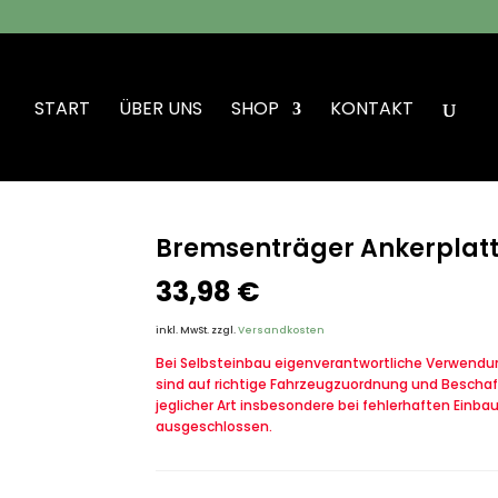
START
ÜBER UNS
SHOP
KONTAKT
senträger Ankerplatte H/R VW Iltis Bombardier
Bremsenträger Ankerplatt
33,98
€
inkl. MwSt.
zzgl.
Versandkosten
Bei Selbsteinbau eigenverantwortliche Verwendung
sind auf richtige Fahrzeugzuordnung und Beschaf
jeglicher Art insbesondere bei fehlerhaften Einba
ausgeschlossen.