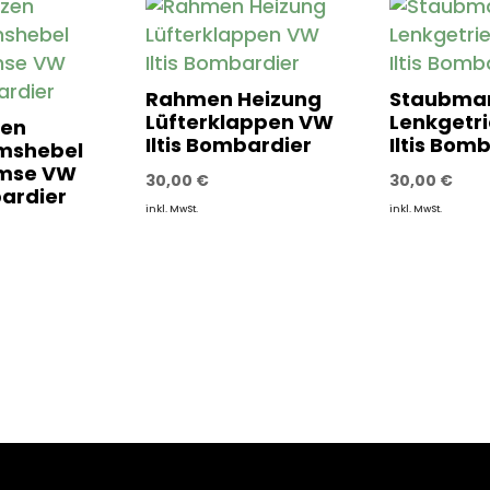
Rahmen Heizung
Staubma
Lüfterklappen VW
Lenkgetr
zen
Iltis Bombardier
Iltis Bom
mshebel
mse VW
30,00
€
30,00
€
bardier
inkl. MwSt.
inkl. MwSt.