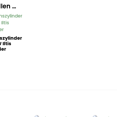
len …
zylinder
Iltis
ier