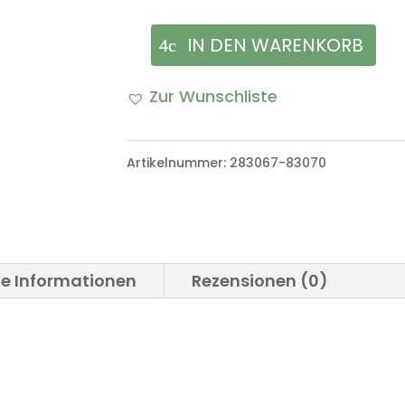
IN DEN WARENKORB
Bremsenträger
Ankerplatte
Zur Wunschliste
H/R
VW
Artikelnummer:
283067-83070
Iltis
Bombardier
Menge
he Informationen
Rezensionen (0)