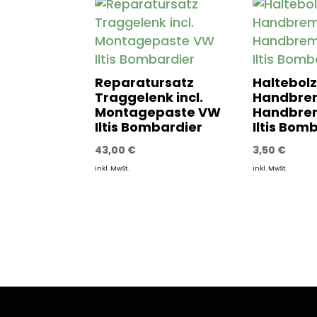
Reparatursatz
Haltebol
Traggelenk incl.
Handbre
Montagepaste VW
Handbre
Iltis Bombardier
Iltis Bom
43,00
€
3,50
€
inkl. MwSt.
inkl. MwSt.