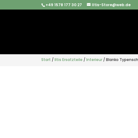
+49 1578 177 30 27
Iltis-Store@web.de
Start
/
Iltis Ersatzteile
/
Interieur
/ Blanko Typenschi