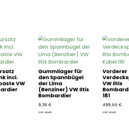
rsatz
Gummilager für
Vorderer
k incl.
den Spannbügel
Verdecks
paste VW
der Lima
VW Iltis
bardier
(Benziner) VW Iltis
Bombardi
Bombardier
181
9,35
€
499,00
€
inkl. MwSt.
inkl. MwSt.