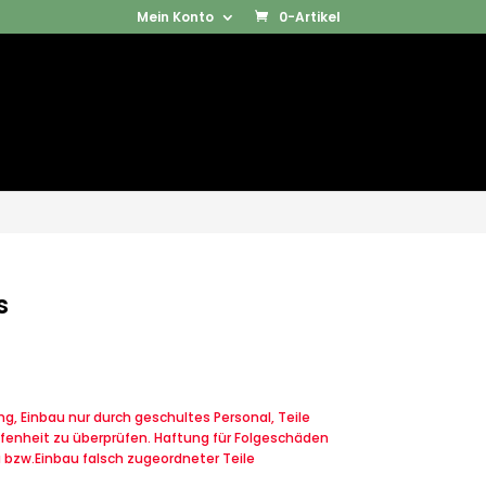
Mein Konto
0-Artikel
Products
SUCHEN
search
s
, Einbau nur durch geschultes Personal, Teile
fenheit zu überprüfen. Haftung für Folgeschäden
u bzw.Einbau falsch zugeordneter Teile