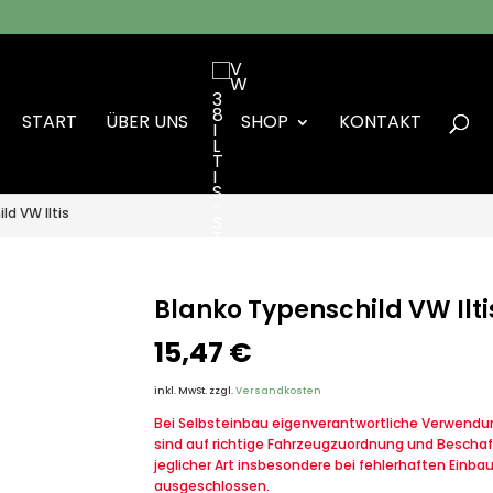
START
ÜBER UNS
SHOP
KONTAKT
ld VW Iltis
Blanko Typenschild VW Ilti
15,47
€
inkl. MwSt.
zzgl.
Versandkosten
Bei Selbsteinbau eigenverantwortliche Verwendung
sind auf richtige Fahrzeugzuordnung und Beschaf
jeglicher Art insbesondere bei fehlerhaften Einba
ausgeschlossen.