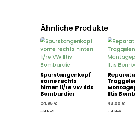
Ähnliche Produkte
Spurstangenkopf
Reparatu
vorne rechts
Traggelen
hinten li/re VW Iltis
Montage
Bombardier
Iltis Bom
24,95
€
43,00
€
inkl. MwSt.
inkl. MwSt.