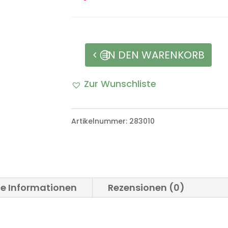
IN DEN WARENKORB
Blanko
Typenschild
Zur Wunschliste
VW
A
Iltis
l
Artikelnummer:
283010
Menge
t
e
r
he Informationen
Rezensionen (0)
n
a