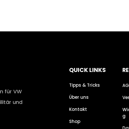
QUICK LINKS
RE
Tipps & Tricks
AG
en für VW
Über uns
Ve
ilitär und
Kontakt
Wi
g
Shop
Da