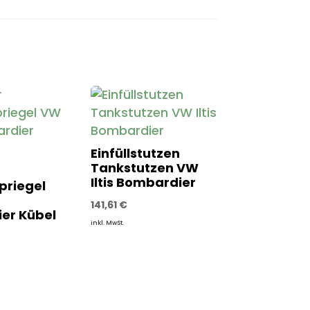
Einfüllstutzen
Tankstutzen VW
Iltis Bombardier
priegel
141,61
€
er Kübel
inkl. MwSt.