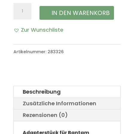
Adapterstück
IN DEN WARENKORB
für
Zur Wunschliste
Bantam
A
Anhänger
l
Artikelnummer:
283326
VW
t
Iltis
e
Bombardier
r
Menge
Beschreibung
n
Zusätzliche Informationen
a
Rezensionen (0)
t
i
Adapterstück für Bantam