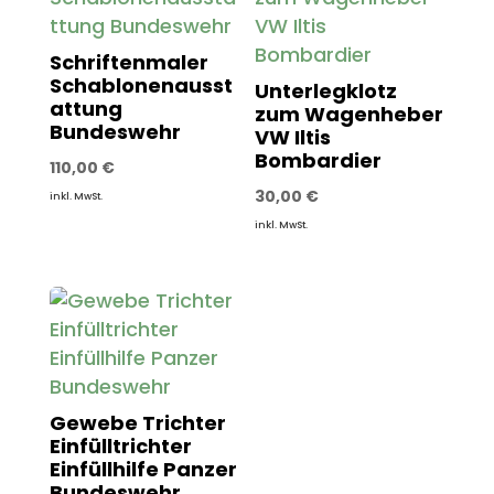
Schriftenmaler
Schablonenausst
Unterlegklotz
attung
zum Wagenheber
Bundeswehr
VW Iltis
Bombardier
110,00
€
30,00
€
inkl. MwSt.
inkl. MwSt.
Gewebe Trichter
Einfülltrichter
Einfüllhilfe Panzer
Bundeswehr