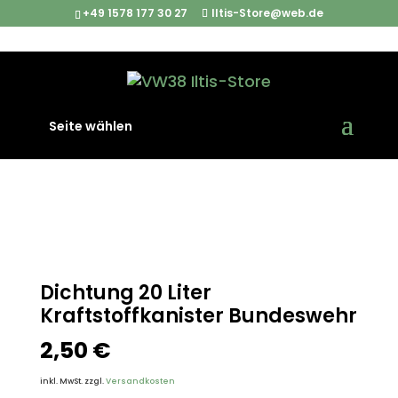
+49 1578 177 30 27
Iltis-Store@web.de
Start
/
Werkzeuge und Teile der Bordausstattung
/
Seite wählen
Dichtung 20 Liter Kraftstoffkanister Bundeswehr
Dichtung 20 Liter
Kraftstoffkanister Bundeswehr
2,50
€
inkl. MwSt.
zzgl.
Versandkosten