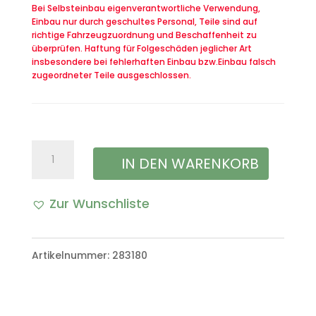
Bei Selbsteinbau eigenverantwortliche Verwendung,
Einbau nur durch geschultes Personal, Teile sind auf
richtige Fahrzeugzuordnung und Beschaffenheit zu
überprüfen. Haftung für Folgeschäden jeglicher Art
insbesondere bei fehlerhaften Einbau bzw.Einbau falsch
zugeordneter Teile ausgeschlossen.
Dichtung
IN DEN WARENKORB
20
Zur Wunschliste
Liter
Kraftstoffkanister
Artikelnummer:
283180
Bundeswehr
Menge