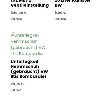
atz MES 2
20 Liter Kanister
Ventileinstellung
BW
340,00
€
9,00
€
inkl. MwSt.
inkl. MwSt.
Unterlegkeil
Hemmschuh
(gebraucht) VW
Iltis Bombardier
29,75
€
inkl. MwSt.