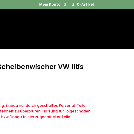
Mein Konto
0-Artikel
Products
SUCHEN
search
cheibenwischer VW Iltis
, Einbau nur durch geschultes Personal, Teile
fenheit zu überprüfen. Haftung für Folgeschäden
u bzw.Einbau falsch zugeordneter Teile