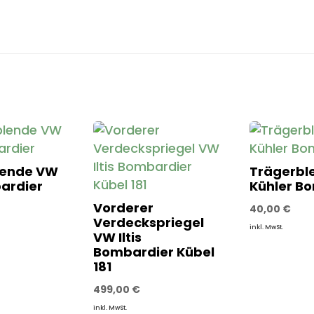
lende VW
Trägerbl
bardier
Kühler B
Vorderer
40,00
€
Verdeckspriegel
inkl. MwSt.
VW Iltis
Bombardier Kübel
181
499,00
€
inkl. MwSt.