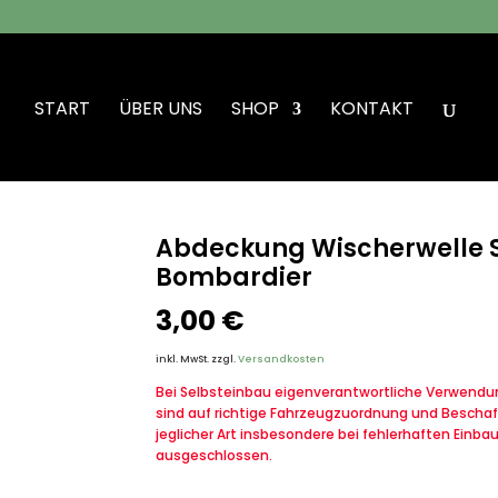
START
ÜBER UNS
SHOP
KONTAKT
erwelle Scheibenwischer VW Iltis Bombardier
Abdeckung Wischerwelle S
Bombardier
3,00
€
inkl. MwSt.
zzgl.
Versandkosten
Bei Selbsteinbau eigenverantwortliche Verwendung
sind auf richtige Fahrzeugzuordnung und Beschaf
jeglicher Art insbesondere bei fehlerhaften Einba
ausgeschlossen.