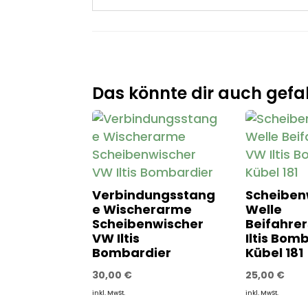
Das könnte dir auch gefal
Verbindungsstang
Scheiben
e Wischerarme
Welle
Scheibenwischer
Beifahre
VW Iltis
Iltis Bom
Bombardier
Kübel 181
30,00
€
25,00
€
inkl. MwSt.
inkl. MwSt.