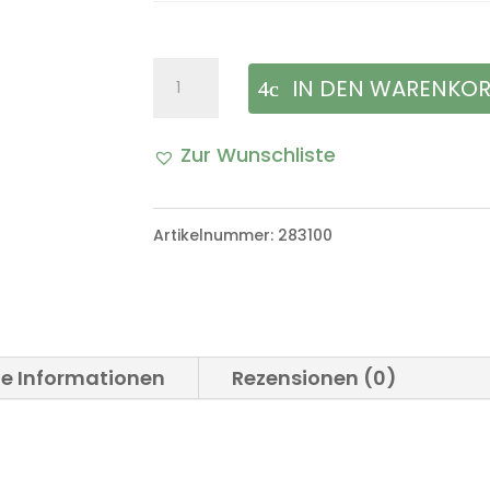
Abdeckung
IN DEN WARENKO
Wischerwelle
Zur Wunschliste
Scheibenwischer
VW
Artikelnummer:
283100
Iltis
Bombardier
Menge
he Informationen
Rezensionen (0)