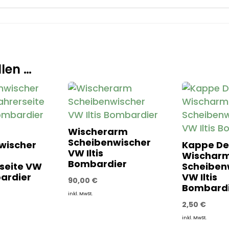
len …
Wischerarm
Scheibenwischer
wischer
Kappe De
VW Iltis
Wischar
Bombardier
rseite VW
Scheiben
bardier
VW Iltis
90,00
€
Bombardi
inkl. MwSt.
2,50
€
inkl. MwSt.