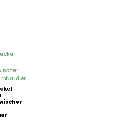
ckel
m
wischer
er