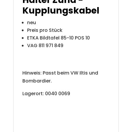
v
Kupplungskabel
e
neu
:
Preis pro Stück
ETKA Bildtafel 85-10 POS 10
VAG 811 971 849
Hinweis: Passt beim VW Iltis und
Bombardier.
Lagerort: 0040 0069