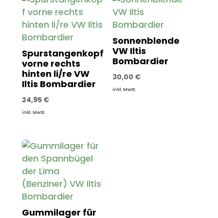
Sonnenblende
VW Iltis
Spurstangenkopf
Bombardier
vorne rechts
hinten li/re VW
30,00
€
Iltis Bombardier
inkl. MwSt.
24,95
€
inkl. MwSt.
Gummilager für