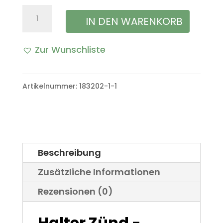
Halter
IN DEN WARENKORB
Zünd
Zur Wunschliste
-
A
Kupplungskabel
l
Artikelnummer:
183202-1-1
VW
t
Iltis
e
Bombardier
r
Menge
Beschreibung
n
Zusätzliche Informationen
a
Rezensionen (0)
t
i
Halter Zünd -