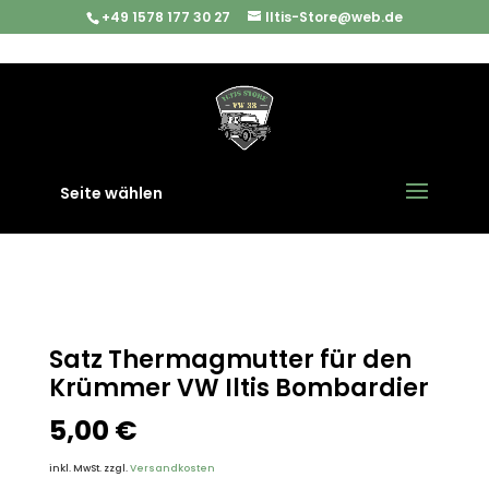
+49 1578 177 30 27
Iltis-Store@web.de
Start
/
Iltis Ersatzteile
/
Abgasanlage
/ Satz
Thermagmutter für den Krümmer VW Iltis Bombardier
Seite wählen
Satz Thermagmutter für den
Krümmer VW Iltis Bombardier
5,00
€
inkl. MwSt.
zzgl.
Versandkosten