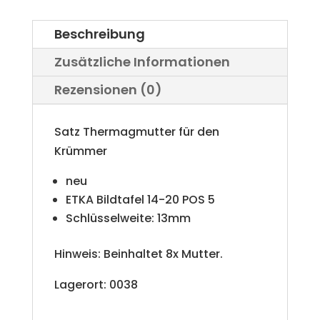
r
Bombardier
Beschreibung
n
Menge
Zusätzliche Informationen
a
Rezensionen (0)
t
i
Satz Thermagmutter für den
v
Krümmer
e
neu
ETKA Bildtafel 14-20 POS 5
:
Schlüsselweite: 13mm
Hinweis: Beinhaltet 8x Mutter.
Lagerort: 0038