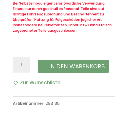
Bei Selbsteinbau eigenverantwortliche Verwendung,
Einbau nur durch geschultes Personal, Teile sind auf
richtige Fahrzeugzuordnung und Beschaffenheit zu
überprüfen. Haftung für Folgeschäden jeglicher Art
insbesondere bei fehlerhaften Einbau bzw.Einbau falsch
zugeordneter Teile ausgeschlossen.
Satz
IN DEN WARENKORB
Thermagmutter
Zur Wunschliste
für
A
den
l
Artikelnummer:
283135
Krümmer
t
VW
e
Iltis