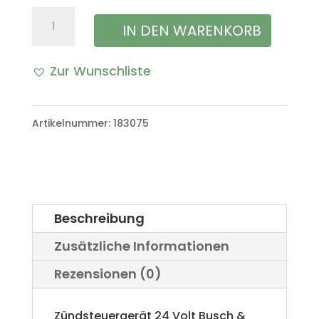
Zündsteuergerät
IN DEN WARENKORB
Busch
Zur Wunschliste
&
Jäger
Artikelnummer:
183075
TSZ
VW
Iltis
Bombardier
Beschreibung
Menge
Zusätzliche Informationen
Rezensionen (0)
Zündsteuergerät 24 Volt Busch &