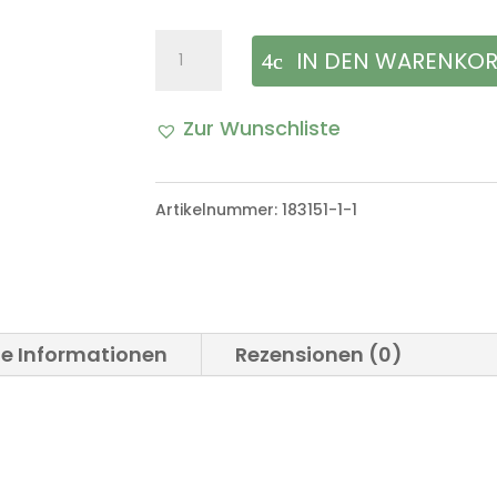
Vorwärmeschlauch
IN DEN WARENKO
Satz
Zur Wunschliste
VW
Iltis
Artikelnummer:
183151-1-1
Bombardier
Menge
he Informationen
Rezensionen (0)