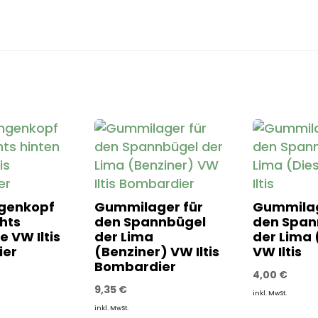
genkopf
Gummilager für
Gummilag
hts
den Spannbügel
den Span
re VW Iltis
der Lima
der Lima 
ier
(Benziner) VW Iltis
VW Iltis
Bombardier
4,00
€
9,35
€
inkl. MwSt.
inkl. MwSt.