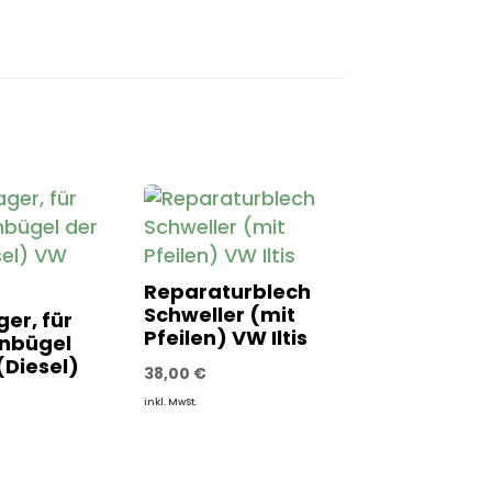
Reparaturblech
Schweller (mit
er, für
Pfeilen) VW Iltis
nbügel
(Diesel)
38,00
€
inkl. MwSt.