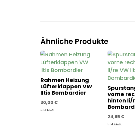
Ähnliche Produkte
Rahmen Heizung
Lüfterklappen VW
Spurstan
Iltis Bombardier
vorne rec
hinten li/
30,00
€
Bombard
inkl. MwSt.
24,95
€
inkl. MwSt.