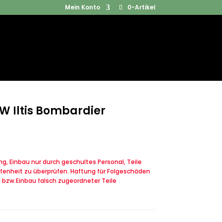
Mein Konto
0-Artikel
Products
SUCHEN
search
 Iltis Bombardier
, Einbau nur durch geschultes Personal, Teile
fenheit zu überprüfen. Haftung für Folgeschäden
u bzw.Einbau falsch zugeordneter Teile