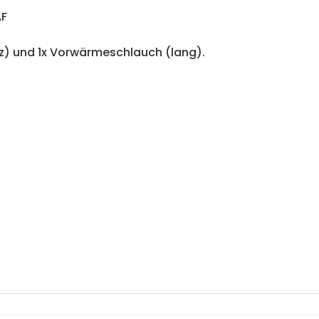
AF
z) und 1x Vorwärmeschlauch (lang).