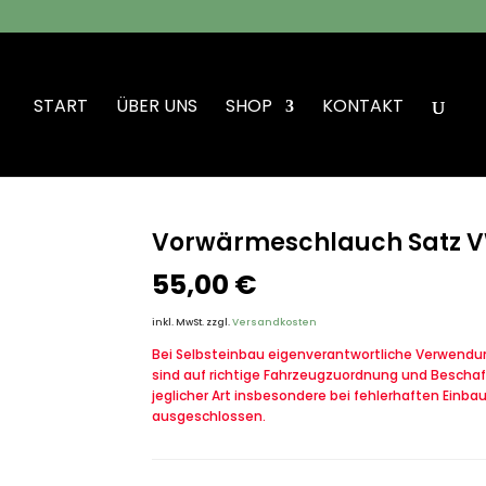
START
ÜBER UNS
SHOP
KONTAKT
rmeschlauch Satz VW Iltis Bombardier
Vorwärmeschlauch Satz VW
55,00
€
inkl. MwSt.
zzgl.
Versandkosten
Bei Selbsteinbau eigenverantwortliche Verwendung
sind auf richtige Fahrzeugzuordnung und Beschaf
jeglicher Art insbesondere bei fehlerhaften Einba
ausgeschlossen.