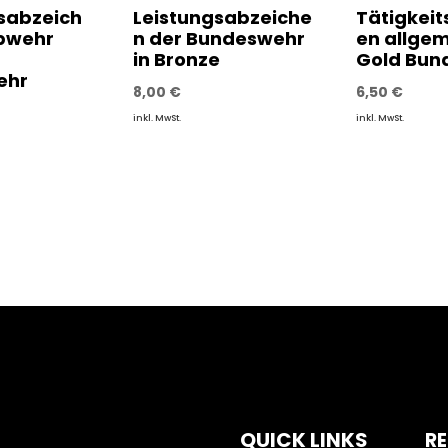
tsabzeich
Leistungsabzeiche
Tätigkeit
bwehr
n der Bundeswehr
en allgem
in Bronze
Gold Bun
ehr
8,00
€
6,50
€
inkl. MwSt.
inkl. MwSt.
QUICK LINKS
RE