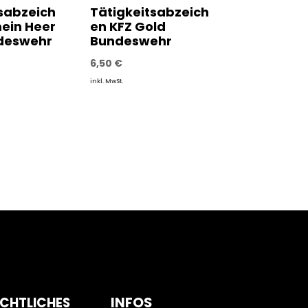
sabzeich
Tätigkeitsabzeich
ein Heer
en KFZ Gold
deswehr
Bundeswehr
6,50
€
inkl. MwSt.
INFOS
CHTLICHES