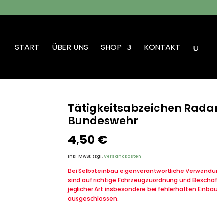
START
ÜBER UNS
SHOP
KONTAKT
en Radarleitpersonal in bronze Bundeswehr
Tätigkeitsabzeichen Radar
Bundeswehr
4,50
€
inkl. MwSt.
zzgl.
Versandkosten
Bei Selbsteinbau eigenverantwortliche Verwendung
sind auf richtige Fahrzeugzuordnung und Beschaf
jeglicher Art insbesondere bei fehlerhaften Einba
ausgeschlossen.