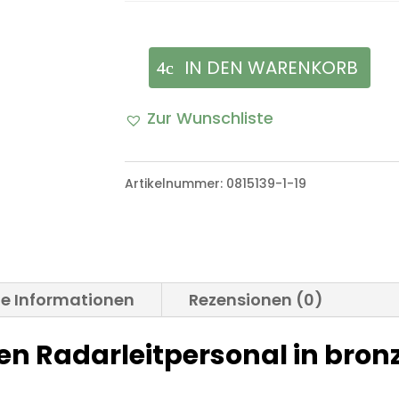
IN DEN WARENKORB
Tätigkeitsabzeichen
Radarleitpersonal
Zur Wunschliste
in
bronze
Artikelnummer:
0815139-1-19
Bundeswehr
Menge
he Informationen
Rezensionen (0)
en Radarleitpersonal in bron