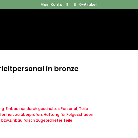
Mein Konto
0-Artikel
Products
SUCHEN
search
leitpersonal in bronze
, Einbau nur durch geschultes Personal, Teile
fenheit zu überprüfen. Haftung für Folgeschäden
u bzw.Einbau falsch zugeordneter Teile