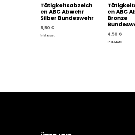
Tätigkeitsabzeich
Tätigkei
en ABC Abwehr
en ABC A
Silber Bundeswehr
Bronze
Bundesw
5,50
€
4,50
€
inkl. MwSt.
inkl. MwSt.