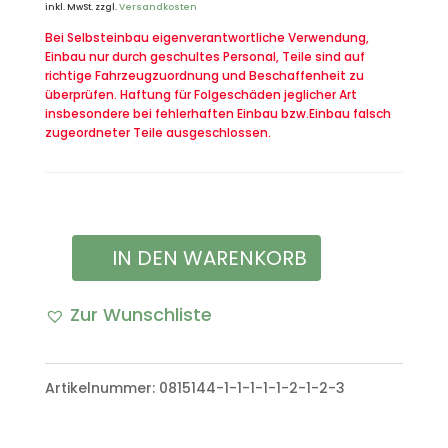
inkl. MwSt.
zzgl.
Versandkosten
Bei Selbsteinbau eigenverantwortliche Verwendung,
Einbau nur durch geschultes Personal, Teile sind auf
richtige Fahrzeugzuordnung und Beschaffenheit zu
überprüfen. Haftung für Folgeschäden jeglicher Art
insbesondere bei fehlerhaften Einbau bzw.Einbau falsch
zugeordneter Teile ausgeschlossen.
IN DEN WARENKORB
Tätigkeitsabzeichen
Radarleitpersonal
Zur Wunschliste
gold
Bundeswehr
Artikelnummer:
0815144-1-1-1-1-1-2-1-2-3
Menge