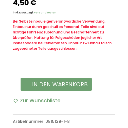
4,50
€
inkl. MwSt.
zzgl.
Versandkosten
Bei Selbsteinbau eigenverantwortliche Verwendung,
Einbau nur durch geschultes Personal, Teile sind auf
richtige Fahrzeugzuordnung und Beschaffenheit zu
überprüfen. Haftung für Folgeschäden jeglicher Art
insbesondere bei fehlerhaften Einbau bzw.Einbau falsch
zugeordneter Teile ausgeschlossen.
IN DEN WARENKORB
Tätigkeitsabzeichen
Militärgeographisches
Zur Wunschliste
Personal
A
in
l
Artikelnummer:
0815139-1-8