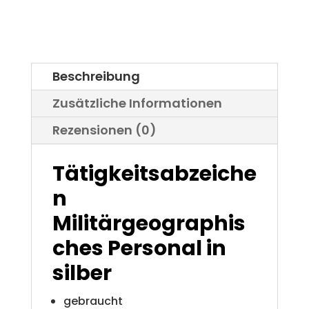
silber
t
Bundeswehr
e
Menge
r
Beschreibung
n
Zusätzliche Informationen
a
Rezensionen (0)
t
i
Tätigkeitsabzeiche
v
n
e
Militärgeographis
:
ches Personal
in
silber
gebraucht