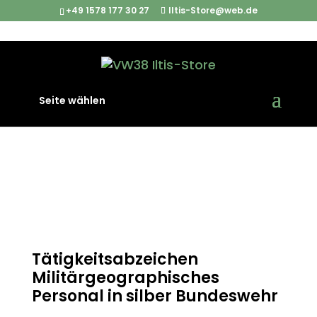
+49 1578 177 30 27
Iltis-Store@web.de
Start
/
Abzeichen und Patches
/ Tätigkeitsabzeichen
Seite wählen
Militärgeographisches Personal in silber Bundeswehr
Tätigkeitsabzeichen
Militärgeographisches
Personal in silber Bundeswehr