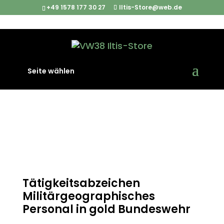
+49 1578 177 30 27
Iltis-Store@web.de
Start
/
Abzeichen und Patches
/ Tätigkeitsabzeichen
Seite wählen
Militärgeographisches Personal in gold Bundeswehr
Tätigkeitsabzeichen
Militärgeographisches
Personal in gold Bundeswehr