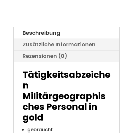
gold
t
Bundeswehr
e
Menge
r
Beschreibung
n
Zusätzliche Informationen
a
Rezensionen (0)
t
i
Tätigkeitsabzeiche
v
n
e
Militärgeographis
:
ches Personal
in
gold
gebraucht