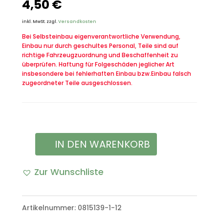
4,50
€
inkl. MwSt.
zzgl.
Versandkosten
Bei Selbsteinbau eigenverantwortliche Verwendung,
Einbau nur durch geschultes Personal, Teile sind auf
richtige Fahrzeugzuordnung und Beschaffenheit zu
überprüfen. Haftung für Folgeschäden jeglicher Art
insbesondere bei fehlerhaften Einbau bzw.Einbau falsch
zugeordneter Teile ausgeschlossen.
IN DEN WARENKORB
Tätigkeitsabzeichen
Militärgeographisches
Zur Wunschliste
Personal
A
in
l
Artikelnummer:
0815139-1-12