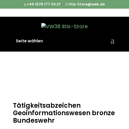
+49 1578 177 30 27
Iltis-Store@web.de
Start
/
Abzeichen und Patches
/ Tätigkeitsabzeichen
Seite wählen
Geoinformationswesen bronze Bundeswehr
Tätigkeitsabzeichen
Geoinformationswesen bronze
Bundeswehr