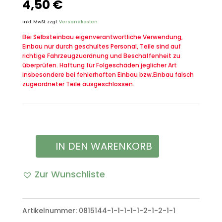
4,50
€
inkl. MwSt.
zzgl.
Versandkosten
Bei Selbsteinbau eigenverantwortliche Verwendung,
Einbau nur durch geschultes Personal, Teile sind auf
richtige Fahrzeugzuordnung und Beschaffenheit zu
überprüfen. Haftung für Folgeschäden jeglicher Art
insbesondere bei fehlerhaften Einbau bzw.Einbau falsch
zugeordneter Teile ausgeschlossen.
IN DEN WARENKORB
Tätigkeitsabzeichen
Geoinformationswesen
Zur Wunschliste
bronze
Bundeswehr
Artikelnummer:
0815144-1-1-1-1-1-2-1-2-1-1