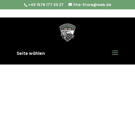
+49 1578 177 30 27
Iltis-Store@web.de
Start
/
Spaten und Schanzzeug
/ Spitzhacke Pickel mit
Tasche Bundeswehr Army Outdoor
Seite wählen