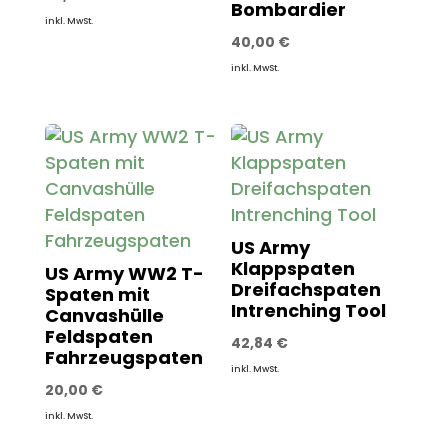
Bombardier
inkl. MwSt.
40,00
€
inkl. MwSt.
US Army
Klappspaten
US Army WW2 T-
Dreifachspaten
Spaten mit
Intrenching Tool
Canvashülle
Feldspaten
42,84
€
Fahrzeugspaten
inkl. MwSt.
20,00
€
inkl. MwSt.