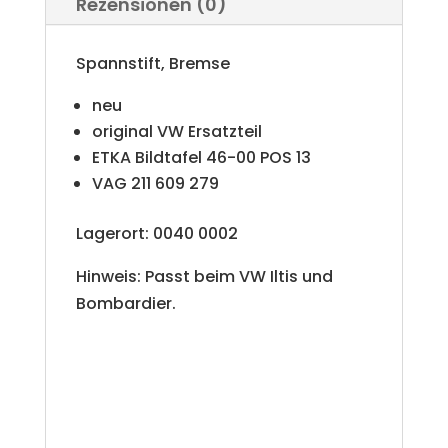
Rezensionen (0)
t
i
Spannstift, Bremse
v
neu
e
original VW Ersatzteil
ETKA Bildtafel 46-00 POS 13
:
VAG 211 609 279
Lagerort: 0040 0002
Hinweis: Passt beim VW Iltis und
Bombardier.