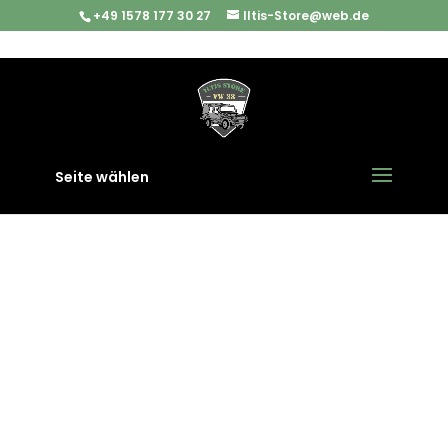
+49 1578 177 30 27
Iltis-Store@web.de
Start
/
Iltis Ersatzteile
/
Bremsen & Zubehör
/ Spannstift
für die Trommelbremse VW Iltis Bombardier
Seite wählen