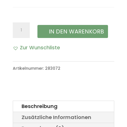
Spannstift
IN DEN WARENKORB
für
Zur Wunschliste
die
A
Trommelbremse
l
Artikelnummer:
283072
VW
t
Iltis
e
Bombardier
r
Menge
Beschreibung
n
Zusätzliche Informationen
a